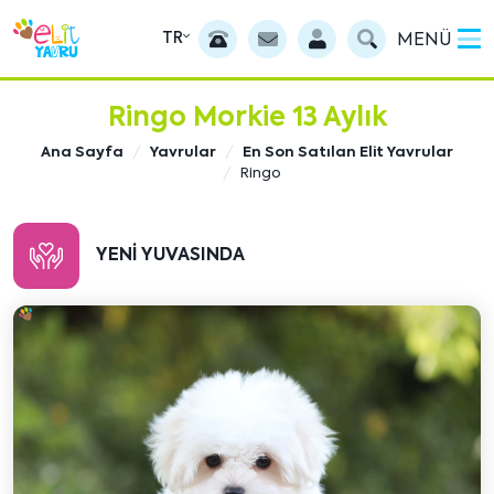
TR
MENÜ
Ringo Morkie 13 Aylık
Ana Sayfa
Yavrular
En Son Satılan Elit Yavrular
Ringo
YENI YUVASINDA