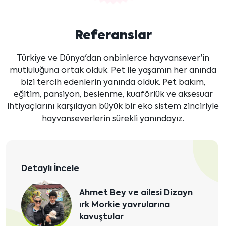
Referanslar
Türkiye ve Dünya'dan onbinlerce hayvansever'in
mutluluğuna ortak olduk. Pet ile yaşamın her anında
bizi tercih edenlerin yanında olduk. Pet bakım,
eğitim, pansiyon, beslenme, kuaförlük ve aksesuar
ihtiyaçlarını karşılayan büyük bir eko sistem zinciriyle
hayvanseverlerin sürekli yanındayız.
Detaylı İncele
Dizayn
Ankara'dan Zeynep H
a
Morkie dostu Ponçik'e
kavuştu