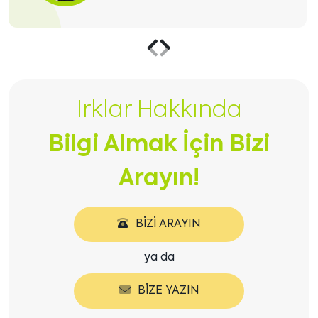
Önceki
Sonraki
içeriği
içeriği
Irklar Hakkında
göster
göster
Bilgi Almak İçin Bizi
Arayın!
BIZI ARAYIN
ya da
BIZE YAZIN