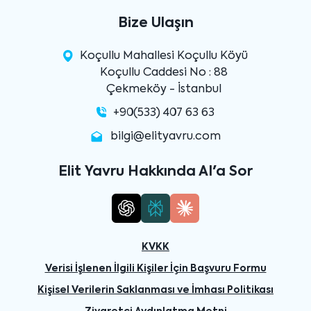
Bize Ulaşın
Koçullu Mahallesi Koçullu Köyü
Koçullu Caddesi No : 88
Çekmeköy - İstanbul
+90(533) 407 63 63
bilgi@elityavru.com
Elit Yavru Hakkında AI'a Sor
KVKK
Verisi İşlenen İlgili Kişiler İçin Başvuru Formu
Kişisel Verilerin Saklanması ve İmhası Politikası