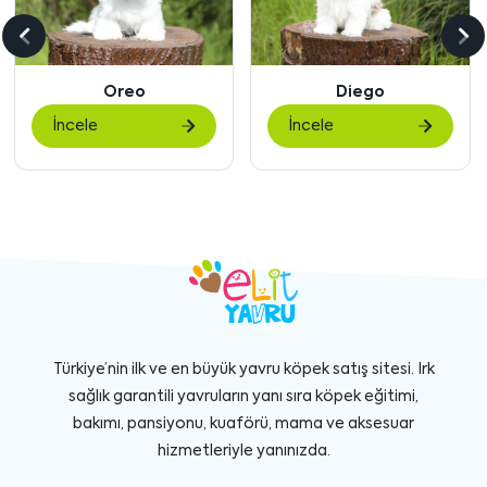
Önceki
So
içeriği
içe
Diego
Gigi
göster
gö
İncele
İncele
Türkiye’nin ilk ve en büyük yavru köpek satış sitesi. Irk
sağlık garantili yavruların yanı sıra köpek eğitimi,
bakımı, pansiyonu, kuaförü, mama ve aksesuar
hizmetleriyle yanınızda.