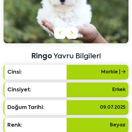
Önceki
Sonraki
içeriği
içeriği
göster
göster
Ringo
Yavru Bilgileri
Cinsi:
Morkie |
Cinsiyet:
Erkek
Doğum Tarihi:
09.07.2025
Renk:
Beyaz