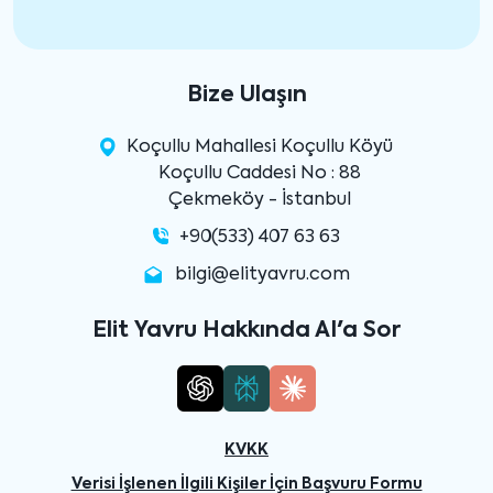
Bize Ulaşın
Koçullu Mahallesi Koçullu Köyü
Koçullu Caddesi No : 88
Çekmeköy - İstanbul
+90(533) 407 63 63
bilgi@elityavru.com
Elit Yavru Hakkında AI'a Sor
KVKK
Verisi İşlenen İlgili Kişiler İçin Başvuru Formu