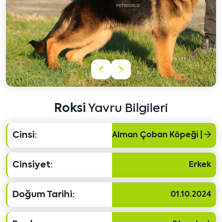
Önceki
Sonraki
içeriği
içeriği
göster
göster
Roksi
Yavru Bilgileri
Cinsi:
Alman Çoban Köpeği |
Cinsiyet:
Erkek
Doğum Tarihi:
01.10.2024