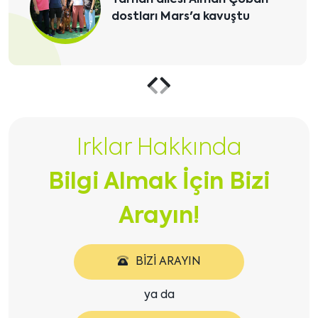
Köpeği Ayaz Temel İtaat
Eğitimini Başarıyla
Tamamladı
Önceki
Sonraki
içeriği
içeriği
Irklar Hakkında
göster
göster
Bilgi Almak İçin Bizi
Arayın!
BIZI ARAYIN
ya da