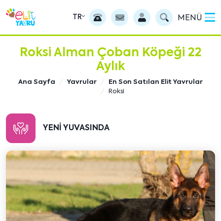
TR
MENÜ
Roksi Alman Çoban Köpeği 22
Aylık
Ana Sayfa
Yavrular
En Son Satılan Elit Yavrular
Roksi
YENI YUVASINDA