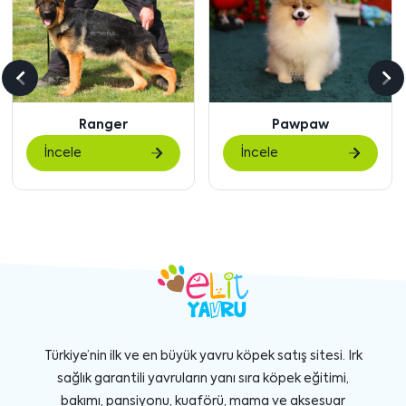
Önceki
So
içeriği
içe
Pawpaw
Roxie
göster
gö
İncele
İncele
Türkiye’nin ilk ve en büyük yavru köpek satış sitesi. Irk
sağlık garantili yavruların yanı sıra köpek eğitimi,
bakımı, pansiyonu, kuaförü, mama ve aksesuar