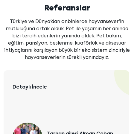
Referanslar
Türkiye ve Dünya'dan onbinlerce hayvansever'in
mutluluğuna ortak olduk. Pet ile yaşamın her anında
bizi tercih edenlerin yanında olduk. Pet bakım,
eğitim, pansiyon, beslenme, kuaförlük ve aksesuar
ihtiyaçlarını karşılayan büyük bir eko sistem zinciriyle
hayvanseverlerin sürekli yanındayız.
Elit Yavru'dan sahiplenilen Beyaz Alman
Çoban Köpeği Ayaz, puppy eğitiminin
ardından temel itaat eğitimini başarıyla
tamamlayarak ailesine kavuştu.
Detaylı İncele
Beyaz Alman Çoban