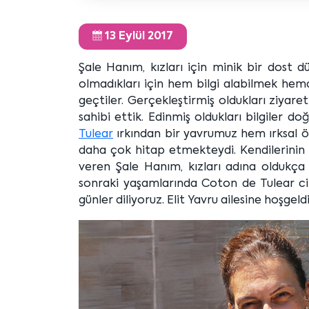
13 Eylül 2017
Şale Hanım, kızları için minik bir dost 
olmadıkları için hem bilgi alabilmek hemde
geçtiler. Gerçekleştirmiş oldukları ziyare
sahibi ettik. Edinmiş oldukları bilgiler 
Tulear
ırkından bir yavrumuz hem ırksal öze
daha çok hitap etmekteydi. Kendilerinin 
veren Şale Hanım, kızları adına oldukça
sonraki yaşamlarında Coton de Tulear cinsi
günler diliyoruz. Elit Yavru ailesine hoşgeldi