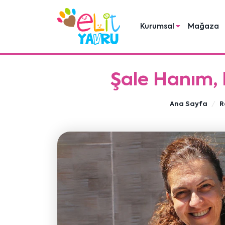
Kurumsal
Mağaza
Şale Hanım, k
Ana Sayfa
R