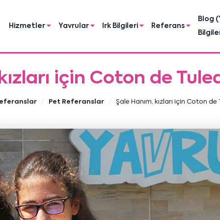
Blog (
Hizmetler
Yavrular
Irk Bilgileri
Referans
Bilgile
ızları için Coton de Tule
eferanslar
Pet Referanslar
Şale Hanım, kızları için Coton de 