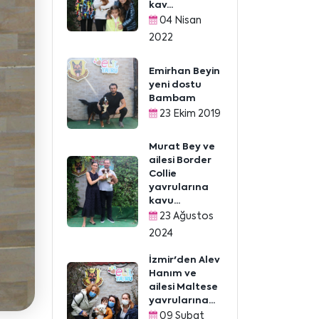
kav...
04 Nisan
2022
Emirhan Beyin
yeni dostu
Bambam
23 Ekim 2019
Murat Bey ve
ailesi Border
Collie
yavrularına
kavu...
23 Ağustos
2024
İzmir'den Alev
Hanım ve
ailesi Maltese
yavrularına...
09 Şubat