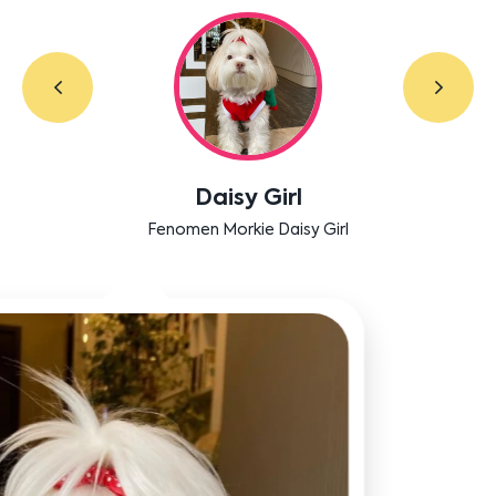
Labradoodle Bruno
Bensu Soral'ın dostu Bruno