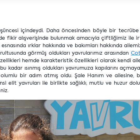
düşüncesi içindeydi. Daha öncesinden böyle bir tecrübe 
 fikir alışverişinde bulunmak amacıyla çiftliğimiz ile i
t esnasında ırklar hakkında ve bakımları hakkında ailemiz
doğrultusunda görmüş oldukları yavrularımız arasından
Co
llikleri hemde karakteristik özellikleri olarak kendi ail
bu kadar ısınmış oldukları yavrumuza kapılarını açmaya
 olumlu bir adım atmış oldu. Şale Hanım ve ailesine, 
 elit yavruları ile birlikte sağlıklı, mutlu ve huzur dol
niz.