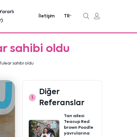
Yararlı
İletişim
TR
r)
ar sahibi oldu
Tulear sahibi oldu
Diğer
Referanslar
Tan ailesi
Teacup Red
brown Poodle
yavrularına