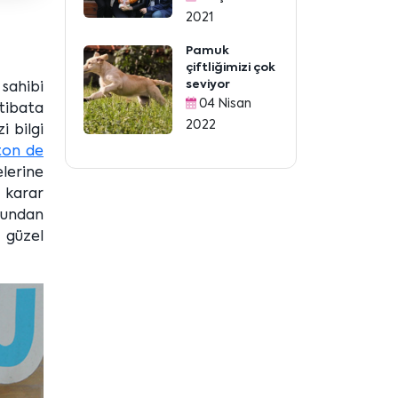
2021
Pamuk
çiftliğimizi çok
seviyor
sahibi
04 Nisan
rtibata
2022
i bilgi
ton de
elerine
 karar
bundan
u güzel