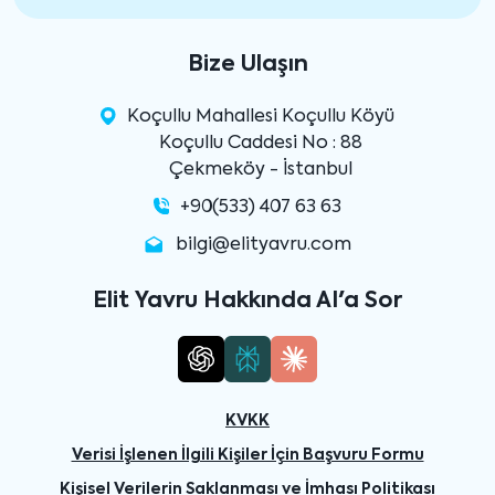
Bize Ulaşın
Koçullu Mahallesi Koçullu Köyü
Koçullu Caddesi No : 88
Çekmeköy - İstanbul
+90(533) 407 63 63
bilgi@elityavru.com
Elit Yavru Hakkında AI'a Sor
KVKK
Verisi İşlenen İlgili Kişiler İçin Başvuru Formu
Kişisel Verilerin Saklanması ve İmhası Politikası