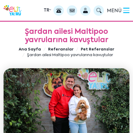
TR
MENÜ
Şardan ailesi Maltipoo
yavrularına kavuştular
Ana Sayfa
Referanslar
Pet Referanslar
Şardan ailesi Maltipoo yavrularına kavuştular