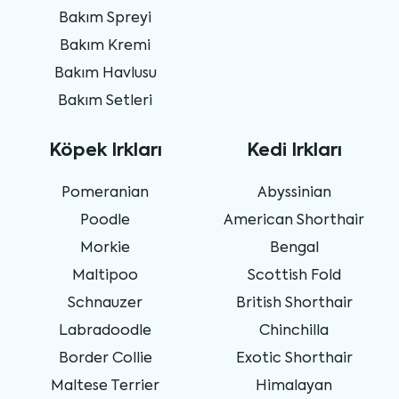
Bakım Spreyi
Bakım Kremi
Bakım Havlusu
Bakım Setleri
Köpek Irkları
Kedi Irkları
Pomeranian
Abyssinian
Poodle
American Shorthair
Morkie
Bengal
Maltipoo
Scottish Fold
Schnauzer
British Shorthair
Labradoodle
Chinchilla
Border Collie
Exotic Shorthair
Maltese Terrier
Himalayan