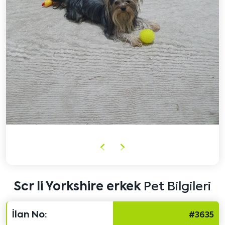
Önceki
Sonraki
içeriği
içeriği
göster
göster
Scr li Yorkshire erkek
Pet Bilgileri
İlan No:
#3635