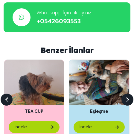
Whatsapp İçin Tıklayınız
+05426093553
Benzer İlanlar
Önceki
So
içeriği
içe
TEA CUP
Eşleşme
göster
gö
İncele
İncele