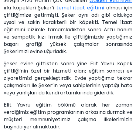
Sevgili Arzu Hanım çok sevdikleri
Golden Retriever
ırkı köpekleri Şeker'i
temel itaat eğitimi
alması için
çiftliğimize getirmişti. Şeker aynı adı gibi oldukça
uysal ve sakin karakterli bir köpekti. Temel itaat
eğitimini bizimle tamamladıktan sonra Arzu hanım
ve sempatik kızı Irmak ile çiftliğimizde yaptığımız
başarı grafiği yüksek çalışmalar sonrasında
Şekerimizi evine uğurladık.
Şeker evine gittikten sonra yine Elit Yavru köpek
çiftliği'nin özel bir hizmeti olan; eğitim sonrası ev
ziyaretimizi gerçekleştirdik. Evde yaptığımız tekrar
çalışmaları ile Şeker'in veya sahiplerinin yaptığı hata
veya yanlışları da kendi ortamlarında giderdik.
Elit Yavru eğitim bölümü olarak her zaman
verdiğimiz eğitim programlarının arkasına durmak ve
müşteri memnuniyetimiz çalışma ilkelerimizin
başında yer almaktadır.