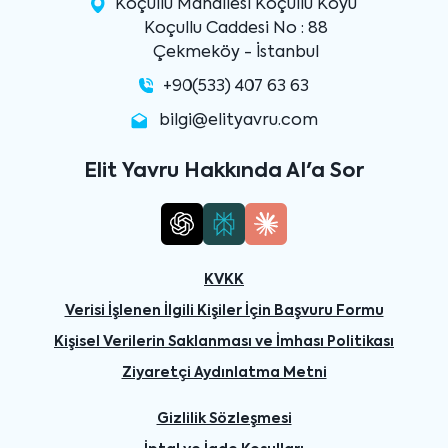
Koçullu Mahallesi Koçullu Köyü
Koçullu Caddesi No : 88
Çekmeköy - İstanbul
+90(533) 407 63 63
bilgi@elityavru.com
Elit Yavru Hakkında AI'a Sor
KVKK
Verisi İşlenen İlgili Kişiler İçin Başvuru Formu
Kişisel Verilerin Saklanması ve İmhası Politikası
Ziyaretçi Aydınlatma Metni
Gizlilik Sözleşmesi