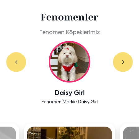
Fenomenler
Fenomen Köpeklerimiz
Labradoodle Bruno
Bensu Soral'ın dostu Bruno