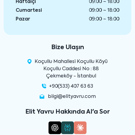
Haftaiçi
09:00 ~ 18:00
Cumartesi
09:00 ~ 18:00
Pazar
09:00 ~ 18:00
Bize Ulaşın
Koçullu Mahallesi Koçullu Köyü
Koçullu Caddesi No : 88
Çekmeköy - İstanbul
+90(533) 407 63 63
bilgi@elityavru.com
Elit Yavru Hakkında AI'a Sor