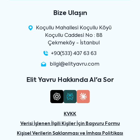
Bize Ulaşın
Koçullu Mahallesi Koçullu Köyü
Koçullu Caddesi No : 88
Çekmeköy - İstanbul
+90(533) 407 63 63
bilgi@elityavru.com
Elit Yavru Hakkında AI'a Sor
KVKK
Verisi İşlenen İlgili Kişiler İçin Başvuru Formu
Kişisel Verilerin Saklanması ve İmhası Politikası