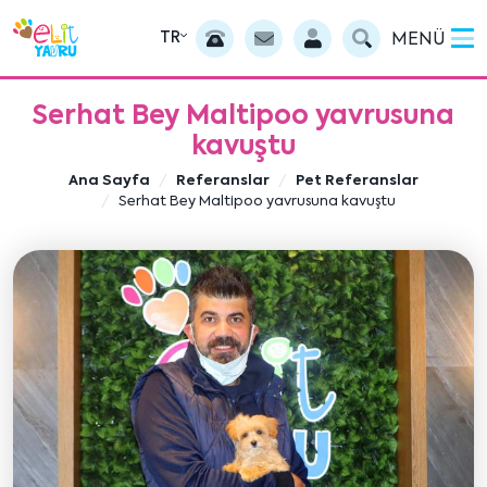
TR
MENÜ
Serhat Bey Maltipoo yavrusuna
kavuştu
Ana Sayfa
Referanslar
Pet Referanslar
Serhat Bey Maltipoo yavrusuna kavuştu