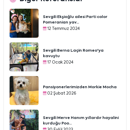
Sevgili Ekşioğlu ailesi Parti color
Pomeranian yav...
12 Temmuz 2024
Sevgili Berna Laçin Romeo'ya
kavuştu
17 Ocak 2024
Pansiyonerlerimizden Morkie Mocha
02 Şubat 2026
Sevgili Merve Hanım yıllardır hayalini
kurduğu Poo...
30 Eylül 2023