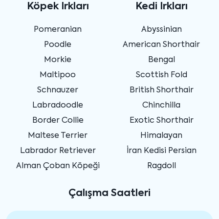
Köpek Irkları
Kedi Irkları
Pomeranian
Abyssinian
Poodle
American Shorthair
Morkie
Bengal
Maltipoo
Scottish Fold
Schnauzer
British Shorthair
Labradoodle
Chinchilla
Border Collie
Exotic Shorthair
Maltese Terrier
Himalayan
Labrador Retriever
İran Kedisi Persian
Alman Çoban Köpeği
Ragdoll
Çalışma Saatleri