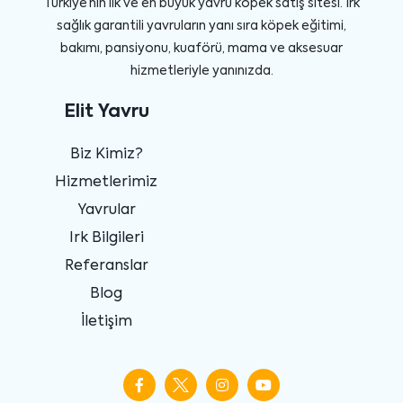
Türkiye’nin ilk ve en büyük yavru köpek satış sitesi. Irk
sağlık garantili yavruların yanı sıra köpek eğitimi,
bakımı, pansiyonu, kuaförü, mama ve aksesuar
hizmetleriyle yanınızda.
Elit Yavru
Biz Kimiz?
Hizmetlerimiz
Yavrular
Irk Bilgileri
Referanslar
Blog
İletişim