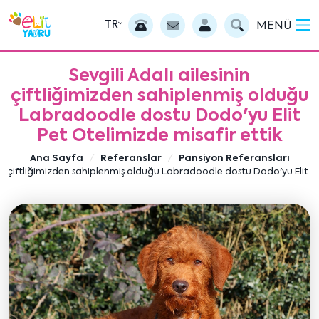
TR
MENÜ
Sevgili Adalı ailesinin
çiftliğimizden sahiplenmiş olduğu
Labradoodle dostu Dodo'yu Elit
Pet Otelimizde misafir ettik
Ana Sayfa
Referanslar
Pansiyon Referansları
inin çiftliğimizden sahiplenmiş olduğu Labradoodle dostu Dodo'yu Elit Pe