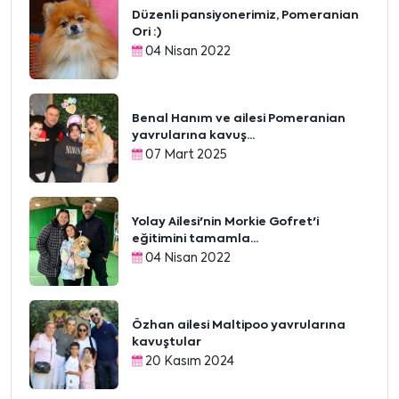
Düzenli pansiyonerimiz, Pomeranian
Ori :)
04 Nisan 2022
Benal Hanım ve ailesi Pomeranian
yavrularına kavuş...
07 Mart 2025
Yolay Ailesi'nin Morkie Gofret'i
eğitimini tamamla...
04 Nisan 2022
Özhan ailesi Maltipoo yavrularına
kavuştular
20 Kasım 2024