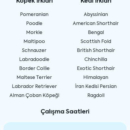
Köpek Irkları
Kedi Irkları
Pomeranian
Abyssinian
Poodle
American Shorthair
Morkie
Bengal
Maltipoo
Scottish Fold
Schnauzer
British Shorthair
Labradoodle
Chinchilla
Border Collie
Exotic Shorthair
Maltese Terrier
Himalayan
Labrador Retriever
İran Kedisi Persian
Alman Çoban Köpeği
Ragdoll
Çalışma Saatleri