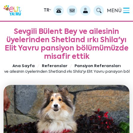
TR
MENÜ
Sevgili Bülent Bey ve ailesinin
üyelerinden Shetland ırkı Shila'yı
Elit Yavru pansiyon bölümümüzde
misafir ettik
Ana Sayfa
Referanslar
Pansiyon Referansları
ey ve ailesinin üyelerinden Shetland ırkı Shila'yı Elit Yavru pansiyon bö