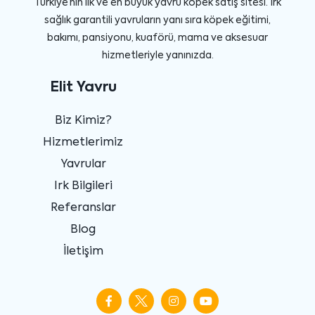
Türkiye’nin ilk ve en büyük yavru köpek satış sitesi. Irk
sağlık garantili yavruların yanı sıra köpek eğitimi,
bakımı, pansiyonu, kuaförü, mama ve aksesuar
hizmetleriyle yanınızda.
Elit Yavru
Biz Kimiz?
Hizmetlerimiz
Yavrular
Irk Bilgileri
Referanslar
Blog
İletişim