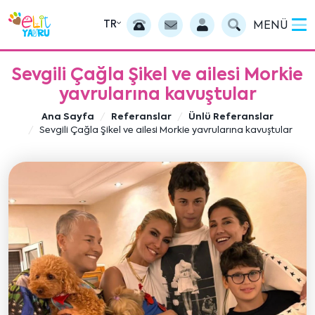
TR
MENÜ
Sevgili Çağla Şikel ve ailesi Morkie
yavrularına kavuştular
Ana Sayfa
Referanslar
Ünlü Referanslar
Sevgili Çağla Şikel ve ailesi Morkie yavrularına kavuştular