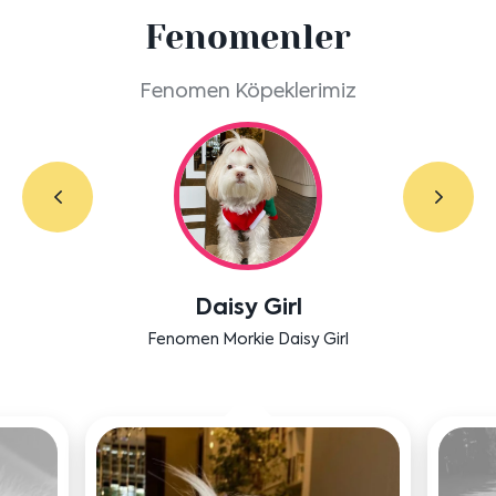
Fenomenler
Fenomen Köpeklerimiz
Labradoodle Bruno
Bensu Soral'ın dostu Bruno