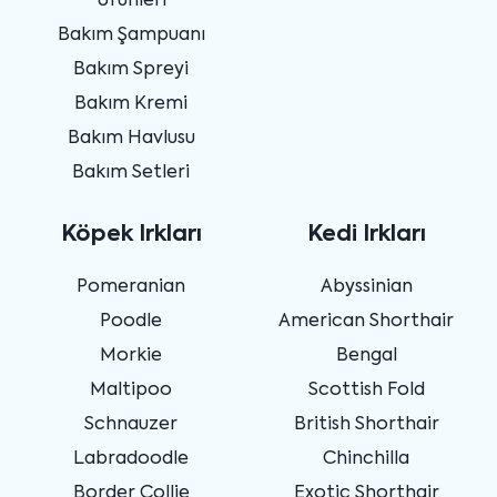
Ürünleri
Bakım Şampuanı
Bakım Spreyi
Bakım Kremi
Bakım Havlusu
Bakım Setleri
Köpek Irkları
Kedi Irkları
Pomeranian
Abyssinian
Poodle
American Shorthair
Morkie
Bengal
Maltipoo
Scottish Fold
Schnauzer
British Shorthair
Labradoodle
Chinchilla
Border Collie
Exotic Shorthair