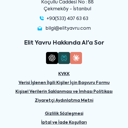
Koçullu Caddesi No : 88
Çekmeköy - İstanbul
+90(533) 407 63 63
bilgi@elityavru.com
Elit Yavru Hakkında AI'a Sor
KVKK
Verisi İşlenen İlgili Kişiler İçin Başvuru Formu
Kişisel Verilerin Saklanması ve İmhası Politikası
Ziyaretçi Aydınlatma Metni
Gizlilik Sözleşmesi
İptal ve İade Koşulları