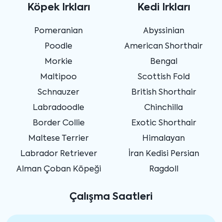
Köpek Irkları
Kedi Irkları
Pomeranian
Abyssinian
Poodle
American Shorthair
Morkie
Bengal
Maltipoo
Scottish Fold
Schnauzer
British Shorthair
Labradoodle
Chinchilla
Border Collie
Exotic Shorthair
Maltese Terrier
Himalayan
Labrador Retriever
İran Kedisi Persian
Alman Çoban Köpeği
Ragdoll
Çalışma Saatleri