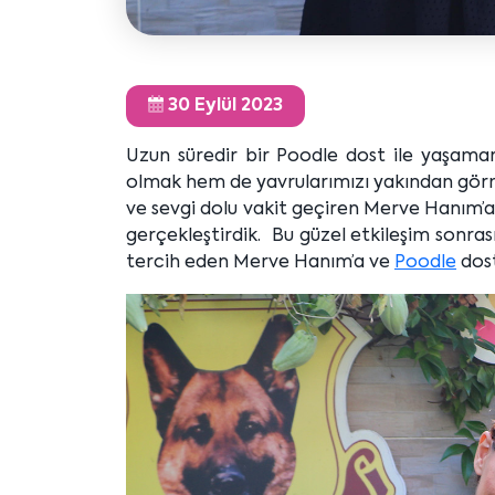
30 Eylül 2023
Uzun süredir bir Poodle dost ile yaşama
olmak hem de yavrularımızı yakından görmek 
ve sevgi dolu vakit geçiren Merve Hanım’a ır
gerçekleştirdik. Bu güzel etkileşim sonras
tercih eden Merve Hanım’a ve
Poodle
dost