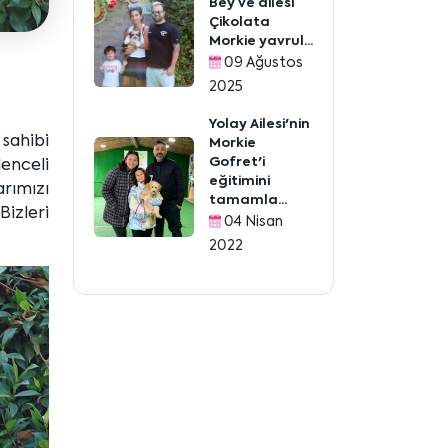
Bey ve ailesi
Çikolata
Morkie yavrul...
09 Ağustos
2025
Yolay Ailesi'nin
sahibi
Morkie
Gofret'i
lenceli
eğitimini
arımızı
tamamla...
Bizleri
04 Nisan
2022