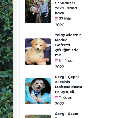
Schnauzer
Yavrularına
kavu...
22 Ekim
2020
Yolay Ailesi'nin
Morkie
Gofret'i
çiftliğimizde
mis...
04 Nisan
2022
Sevgili Çepni
ailesinin
Maltese dostu
Peluş'u, Eli...
11 Kasım
2022
Sevgili Sezer