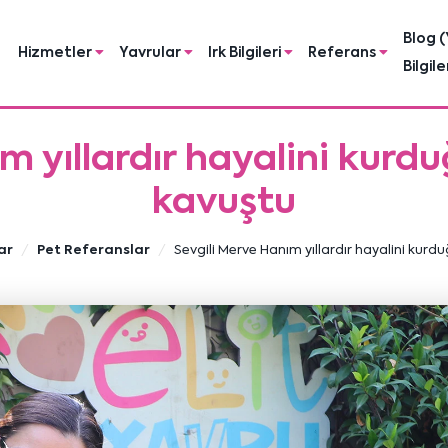
Blog (
Hizmetler
Yavrular
Irk Bilgileri
Referans
Bilgile
m yıllardır hayalini kur
kavuştu
ar
Pet Referanslar
Sevgili Merve Hanım yıllardır hayalini kur