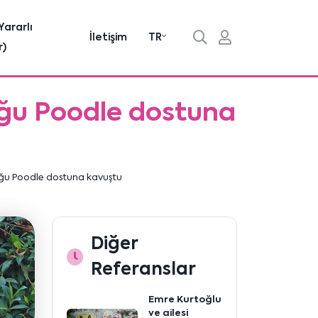
Yararlı
İletişim
TR
r)
duğu Poodle dostuna
duğu Poodle dostuna kavuştu
Diğer
Referanslar
Emre Kurtoğlu
ve ailesi