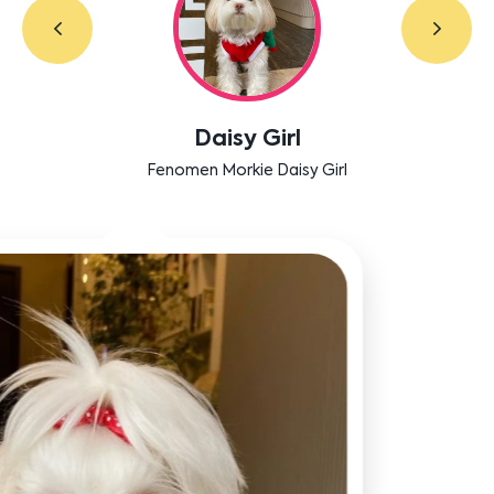
Labradoodle Bruno
Bensu Soral'ın dostu Bruno