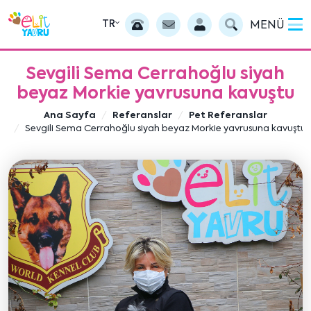
TR
MENÜ
Sevgili Sema Cerrahoğlu siyah
beyaz Morkie yavrusuna kavuştu
Ana Sayfa
Referanslar
Pet Referanslar
Sevgili Sema Cerrahoğlu siyah beyaz Morkie yavrusuna kavuştu