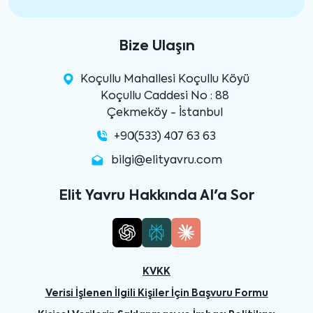
Bize Ulaşın
Koçullu Mahallesi Koçullu Köyü
Koçullu Caddesi No : 88
Çekmeköy - İstanbul
+90(533) 407 63 63
bilgi@elityavru.com
Elit Yavru Hakkında AI'a Sor
KVKK
Verisi İşlenen İlgili Kişiler İçin Başvuru Formu