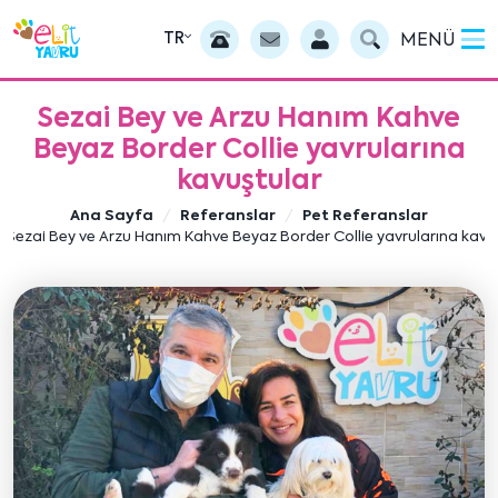
TR
MENÜ
Sezai Bey ve Arzu Hanım Kahve
Beyaz Border Collie yavrularına
kavuştular
Ana Sayfa
Referanslar
Pet Referanslar
Sezai Bey ve Arzu Hanım Kahve Beyaz Border Collie yavrularına kavu