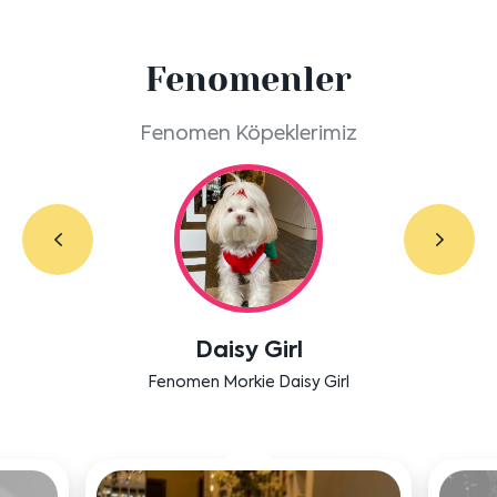
Fenomenler
Fenomen Köpeklerimiz
Labradoodle Bruno
Bensu Soral'ın dostu Bruno