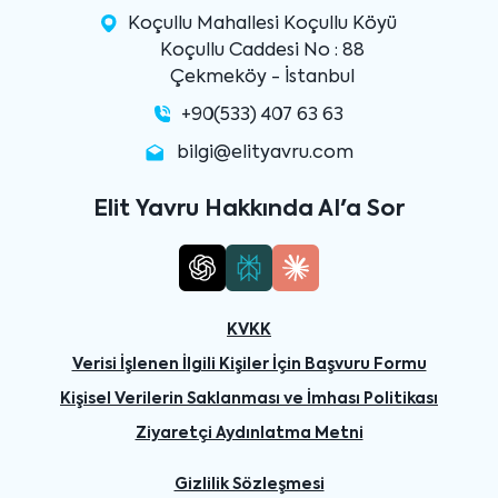
Koçullu Mahallesi Koçullu Köyü
Koçullu Caddesi No : 88
Çekmeköy - İstanbul
+90(533) 407 63 63
bilgi@elityavru.com
Elit Yavru Hakkında AI'a Sor
KVKK
Verisi İşlenen İlgili Kişiler İçin Başvuru Formu
Kişisel Verilerin Saklanması ve İmhası Politikası
Ziyaretçi Aydınlatma Metni
Gizlilik Sözleşmesi