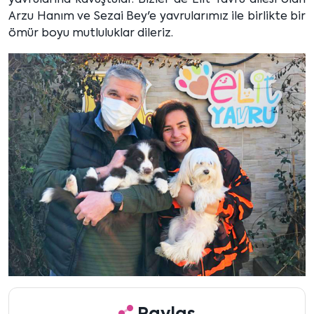
yavrularına kavuştular. Bizler de Elit Yavru ailesi olan
Arzu Hanım ve Sezai Bey'e yavrularımız ile birlikte bir
ömür boyu mutluluklar dileriz.