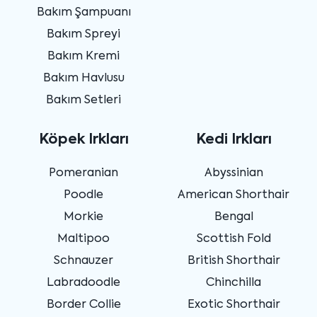
Bakım Şampuanı
Bakım Spreyi
Bakım Kremi
Bakım Havlusu
Bakım Setleri
Köpek Irkları
Kedi Irkları
Pomeranian
Abyssinian
Poodle
American Shorthair
Morkie
Bengal
Maltipoo
Scottish Fold
Schnauzer
British Shorthair
Labradoodle
Chinchilla
Border Collie
Exotic Shorthair