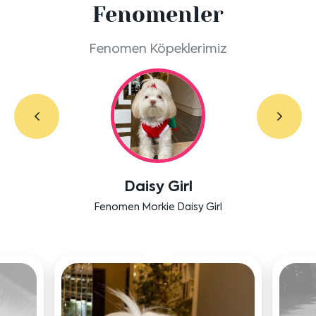
Fenomenler
Fenomen Köpeklerimiz
Labradoodle Bruno
Bensu Soral'ın dostu Bruno