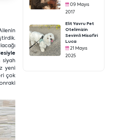
09 Mayıs
2017
Elit Yavru Pet
Otelimizin
Ailenin
Sevimli Misafiri
tirdik.
Luca
lacağı
21 Mayıs
esiyle
2025
 siyah
z yeni
eri çok
onraki