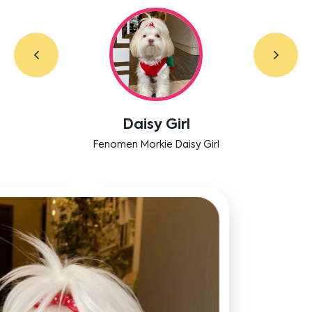
Labradoodle Bruno
Bensu Soral'ın dostu Bruno