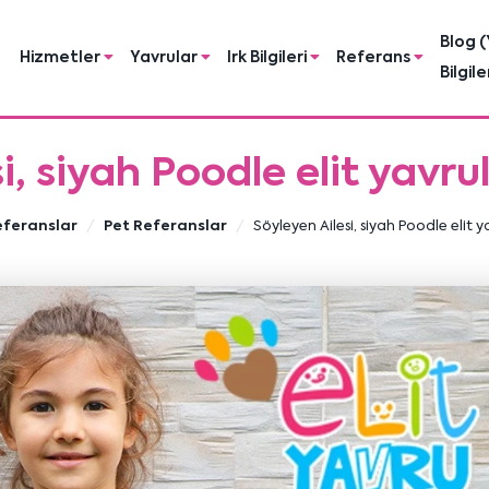
Blog (
Hizmetler
Yavrular
Irk Bilgileri
Referans
Bilgile
i, siyah Poodle elit yavr
eferanslar
Pet Referanslar
Söyleyen Ailesi, siyah Poodle elit 