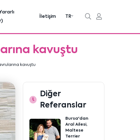
Yararlı
İletişim
TR
r)
ularına kavuştu
yavrularına kavuştu
Diğer
Referanslar
Bursa'dan
Aral Ailesi,
Maltese
Terrier