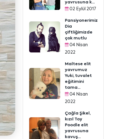
yavrusuna k...
02 Eylül 2017
Pansiyonerimiz
Dia
çiftliğimizde
çok mutlu
04 Nisan
2022
Maltese elit
yavrumuz
Yuki, tuvalet
eğitimini
tama...
04 Nisan
2022
Çağla Şikel,
kızıl Toy
Poodle elit
yavrusuna
kavuş...