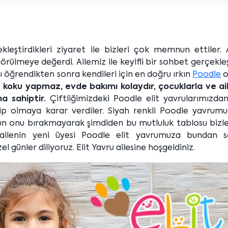
ekleştirdikleri ziyaret ile bizleri çok memnun ettiler. 
rülmeye değerdi. Ailemiz ile keyifli bir sohbet gerçekleş
ı öğrendikten sonra kendileri için en doğru ırkın
Poodle
o
koku yapmaz, evde bakımı kolaydır, çocuklarla ve ail
na sahiptir.
Çiftliğimizdeki Poodle elit yavrularımızdan
ip olmaya karar verdiler. Siyah renkli Poodle yavrumu
lsun onu bırakmayarak şimdiden bu mutluluk tablosu bizl
e ailenin yeni üyesi Poodle elit yavrumuza bundan s
el günler diliyoruz. Elit Yavru ailesine hoşgeldiniz.