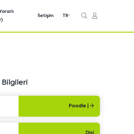
Yararlı
İletişim
TR
r)
Bilgileri
Poodle |
Dişi