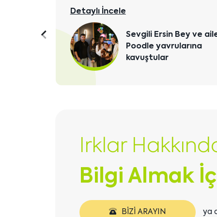
Detaylı İncele
Önceki
Sinem Ayan Poodle
yavrusuna kavuştu
içeriği
göster
Irklar Hakkınd
Bilgi Almak İç
BIZI ARAYIN
ya 