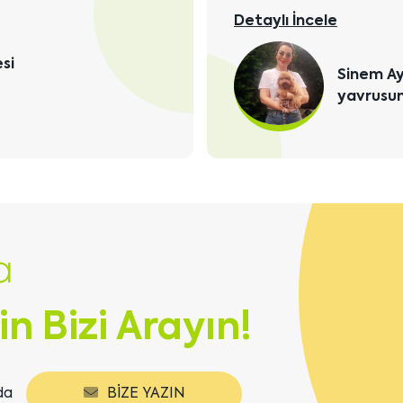
Detaylı İncele
Sakarya
Red Bro
yavrusu
a
in Bizi Arayın!
da
BIZE YAZIN