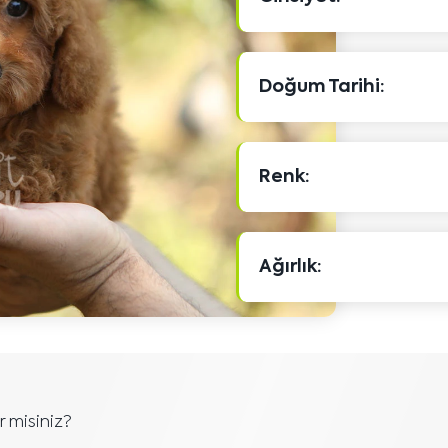
Doğum Tarihi:
Renk:
Ağırlık:
r misiniz?