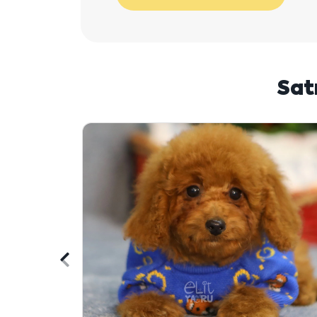
Sat
Önceki
içeriği