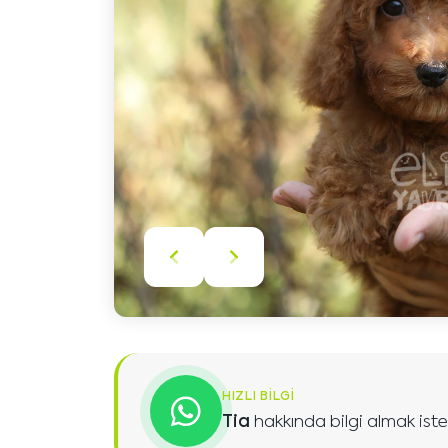
Önceki
Sonraki
içeriği
içeriği
göster
göster
HIZLI BILGI
Tia
hakkında bilgi almak iste