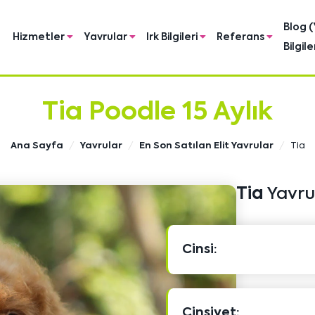
Blog (
Hizmetler
Yavrular
Irk Bilgileri
Referans
Bilgile
Tia Poodle 15 Aylık
Ana Sayfa
Yavrular
En Son Satılan Elit Yavrular
Tia
Tia
Yavru 
Cinsi:
Cinsiyet: