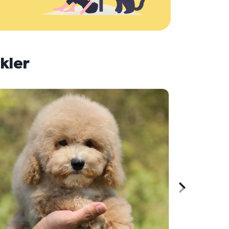
kler
Sonraki
içeriği