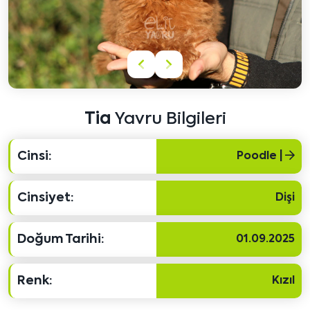
Önceki
Sonraki
içeriği
içeriği
göster
göster
Tia
Yavru Bilgileri
Cinsi:
Poodle |
Cinsiyet:
Dişi
Doğum Tarihi:
01.09.2025
Renk:
Kızıl