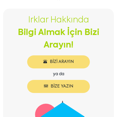
Önceki
Sonraki
içeriği
içeriği
Irklar Hakkında
göster
göster
Bilgi Almak İçin Bizi
Arayın!
BIZI ARAYIN
ya da
BIZE YAZIN