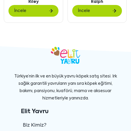
Ralph
Pete
göster
gö
İncele
İncele
Türkiye’nin ilk ve en büyük yavru köpek satış sitesi. Irk
sağlık garantili yavruların yanı sıra köpek eğitimi,
bakımı, pansiyonu, kuaförü, mama ve aksesuar
hizmetleriyle yanınızda.
Elit Yavru
Biz Kimiz?