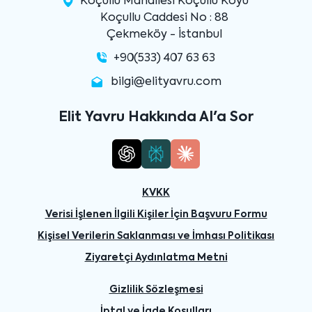
Koçullu Mahallesi Koçullu Köyü
Koçullu Caddesi No : 88
Çekmeköy - İstanbul
+90(533) 407 63 63
bilgi@elityavru.com
Elit Yavru Hakkında AI'a Sor
KVKK
Verisi İşlenen İlgili Kişiler İçin Başvuru Formu
Kişisel Verilerin Saklanması ve İmhası Politikası
Ziyaretçi Aydınlatma Metni
Gizlilik Sözleşmesi
İptal ve İade Koşulları