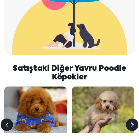
Satıştaki Diğer Yavru Poodle
Köpekler
Önceki
So
içeriği
içe