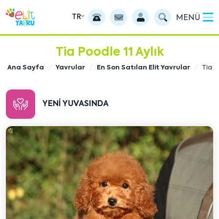
TR
MENÜ
Tia Poodle 11 Aylık
Ana Sayfa
Yavrular
En Son Satılan Elit Yavrular
Tia
YENI YUVASINDA