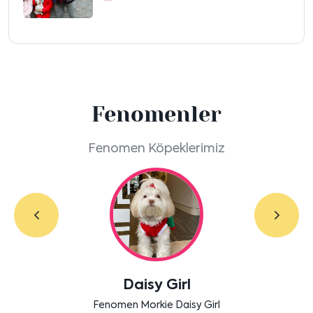
Fenomenler
Fenomen Köpeklerimiz
Labradoodle Bruno
Bensu Soral'ın dostu Bruno