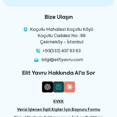
Bize Ulaşın
Koçullu Mahallesi Koçullu Köyü
Koçullu Caddesi No : 88
Çekmeköy - İstanbul
+90(533) 407 63 63
bilgi@elityavru.com
Elit Yavru Hakkında AI'a Sor
KVKK
Verisi İşlenen İlgili Kişiler İçin Başvuru Formu