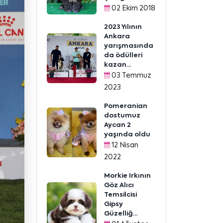
02 Ekim 2018
2023 Yılının
Ankara
yarışmasında
da ödülleri
kazan...
03 Temmuz
2023
Pomeranian
dostumuz
Aycan 2
yaşında oldu
12 Nisan
2022
Morkie Irkının
Göz Alıcı
Temsilcisi
Gipsy
Güzelliğ...