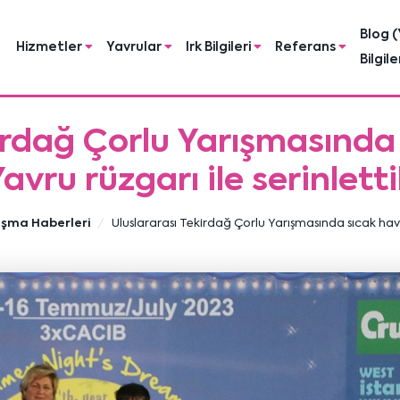
Blog (
Hizmetler
Yavrular
Irk Bilgileri
Referans
Bilgile
irdağ Çorlu Yarışmasında 
avru rüzgarı ile serinlett
ışma Haberleri
Uluslararası Tekirdağ Çorlu Yarışmasında sıcak havayı