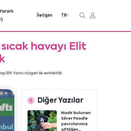
Yararlı
İletişim
TR
r)
sıcak havayı Elit
ik
 Elit Yavru rüzgarı ile serinlettik
Diğer Yazılar
Nadir bulunan
Silver Poodle
yavrularımız
çiftliğim...