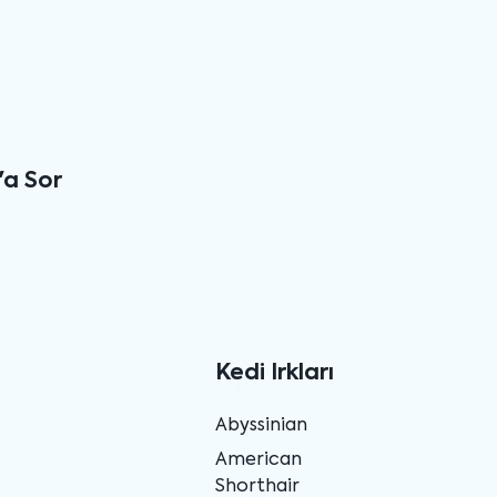
'a Sor
Kedi Irkları
Abyssinian
American
Shorthair