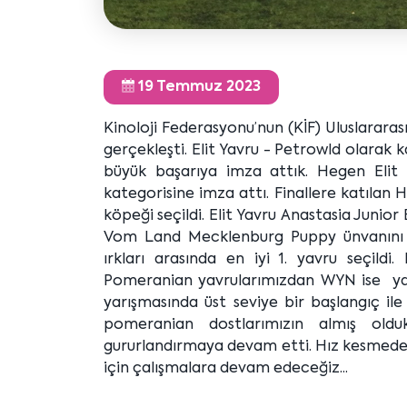
19 Temmuz 2023
Kinoloji Federasyonu’nun (KİF) Uluslararası
gerçekleşti. Elit Yavru - Petrowld olarak 
büyük başarıya imza attık. Hegen Elit 
kategorisine imza attı. Finallere katılan 
köpeği seçildi. Elit Yavru Anastasia Junior
Vom Land Mecklenburg Puppy ünvanını k
ırkları arasında en iyi 1. yavru seçild
Pomeranian yavrularımızdan WYN ise yarış
yarışmasında üst seviye bir başlangıç 
pomeranian dostlarımızın almış oldu
gururlandırmaya devam etti. Hız kesmeden
için çalışmalara devam edeceğiz...