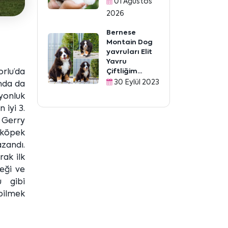
01 Ağustos
2026
Bernese
Montain Dog
yavruları Elit
Yavru
Çiftliğim...
orlu’da
30 Eylül 2023
ında da
yonluk
 iyi 3.
. Gerry
 köpek
zandı.
ak ilk
eği ve
u gibi
bilmek