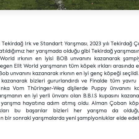
 Tekirdağ Irk ve Standart Yarışması, 2023 yılı Tekirdağ Ç
katıldığımız her yarışmada olduğu gibi Tekirdağ yarışmas
World ırkının en iyisi BOB unvanını kazanarak şampi
Hegen Elit World yarışmanın tüm köpek ırkları arasında en
 Bob unvanını kazanarak ırkının en iyi genç köpeği seçildi
azanarak bizleri gururlandırdı ve Finalde tüm yavru
i. Inka Vom Thüringer-Weg dişilerde Puppy ünvanını ka
manın en iyi yerli ünvanı olan B.B.I.S kupasını kazanar
ile yarışma hayatına adım atmış oldu. Alman Çoban köp
kları bu başarılar bizleri her yarışma da olduğ
 bir sonraki yarışmalarda yeni şampiyonluklar elde ede