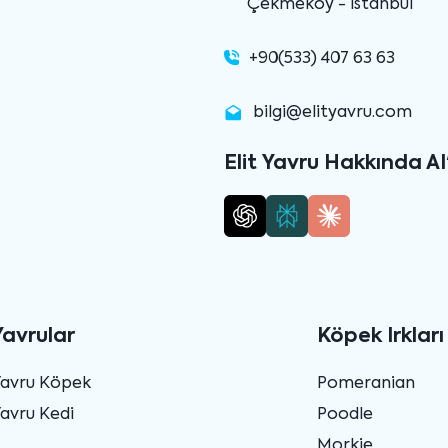
Çekmeköy - İstanbul
+90(533) 407 63 63
bilgi@elityavru.com
Elit Yavru Hakkında AI
Yavrular
Köpek Irkları
Yavru Köpek
Pomeranian
avru Kedi
Poodle
Morkie