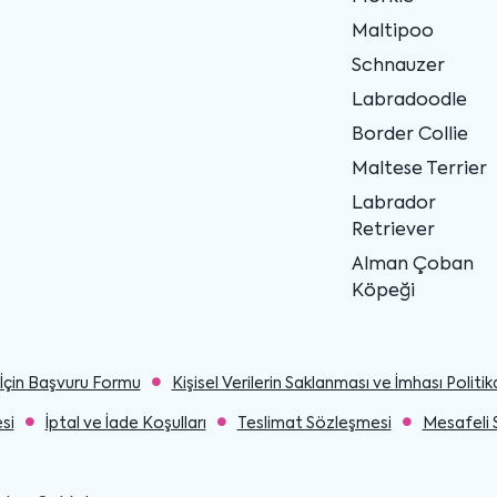
Maltipoo
Schnauzer
Labradoodle
Border Collie
Maltese Terrier
Labrador
Retriever
Alman Çoban
Köpeği
ler İçin Başvuru Formu
Kişisel Verilerin Saklanması ve İmhası Politik
si
İptal ve İade Koşulları
Teslimat Sözleşmesi
Mesafeli 