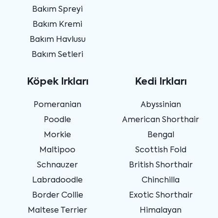
Bakım Spreyi
Bakım Kremi
Bakım Havlusu
Bakım Setleri
Köpek Irkları
Kedi Irkları
Pomeranian
Abyssinian
Poodle
American Shorthair
Morkie
Bengal
Maltipoo
Scottish Fold
Schnauzer
British Shorthair
Labradoodle
Chinchilla
Border Collie
Exotic Shorthair
Maltese Terrier
Himalayan