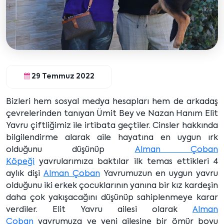
29 Temmuz 2022
Bizleri hem sosyal medya hesapları hem de arkadaş
çevrelerinden tanıyan Ümit Bey ve Nazan Hanım Elit
Yavru çiftliğimiz ile irtibata geçtiler. Cinsler hakkında
bilgilendirme alarak aile hayatına en uygun ırk
olduğunu düşünüp
Alman Çoban
Köpeği
yavrularımıza baktılar ilk temas ettikleri 4
aylık dişi
Alman Çoban
Yavrumuzun en uygun yavru
olduğunu iki erkek çocuklarının yanına bir kız kardeşin
daha çok yakışacağını düşünüp sahiplenmeye karar
verdiler. Elit Yavru ailesi olarak
Alman
Çoban
yavrumuza ve yeni ailesine bir ömür boyu