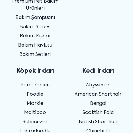
Premium Pet Bakım
Ürünleri
Bakım Şampuanı
Bakım Spreyi
Bakım Kremi
Bakım Havlusu
Bakım Setleri
Köpek Irkları
Kedi Irkları
Pomeranian
Abyssinian
Poodle
American Shorthair
Morkie
Bengal
Maltipoo
Scottish Fold
Schnauzer
British Shorthair
Labradoodle
Chinchilla