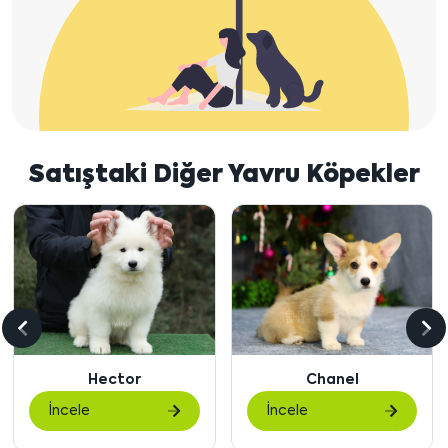
Satıştaki Diğer Yavru Köpekler
Önceki
So
içeriği
içe
Hector
Chanel
göster
gö
İncele
İncele