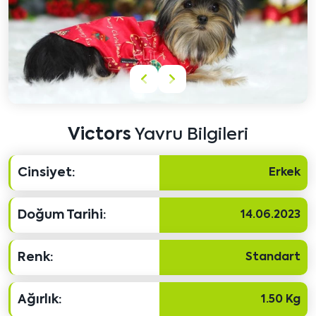
Önceki
Sonraki
içeriği
içeriği
göster
göster
Victors
Yavru Bilgileri
Cinsiyet:
Erkek
Doğum Tarihi:
14.06.2023
Renk:
Standart
Ağırlık:
1.50 Kg