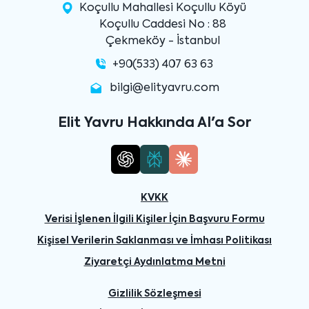
Koçullu Mahallesi Koçullu Köyü
Koçullu Caddesi No : 88
Çekmeköy - İstanbul
+90(533) 407 63 63
bilgi@elityavru.com
Elit Yavru Hakkında AI'a Sor
KVKK
Verisi İşlenen İlgili Kişiler İçin Başvuru Formu
Kişisel Verilerin Saklanması ve İmhası Politikası
Ziyaretçi Aydınlatma Metni
Gizlilik Sözleşmesi