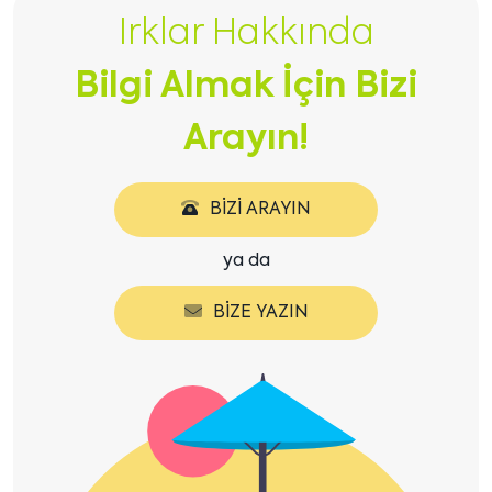
içeriği
içeriği
Irklar Hakkında
göster
göster
Bilgi Almak İçin Bizi
Arayın!
BIZI ARAYIN
ya da
BIZE YAZIN