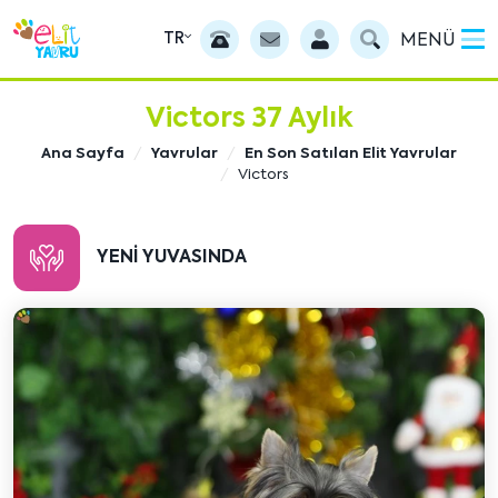
TR
MENÜ
Victors 37 Aylık
Ana Sayfa
Yavrular
En Son Satılan Elit Yavrular
Victors
YENI YUVASINDA