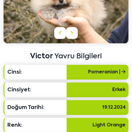
Önceki
Sonraki
içeriği
içeriği
göster
göster
Victor
Yavru Bilgileri
Cinsi:
Pomeranian |
Cinsiyet:
Erkek
Doğum Tarihi:
19.12.2024
Renk:
Light Orange