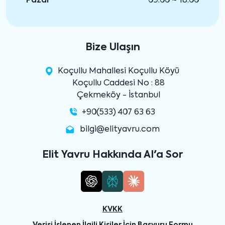
Pazar
09:00 ~ 18:00
Bize Ulaşın
Koçullu Mahallesi Koçullu Köyü
Koçullu Caddesi No : 88
Çekmeköy - İstanbul
+90(533) 407 63 63
bilgi@elityavru.com
Elit Yavru Hakkında AI'a Sor
KVKK