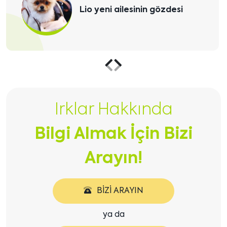
Teacup Pomeranian
yavrusuna kavuştu
Önceki
Sonraki
içeriği
içeriği
Irklar Hakkında
göster
göster
Bilgi Almak İçin Bizi
Arayın!
BIZI ARAYIN
ya da