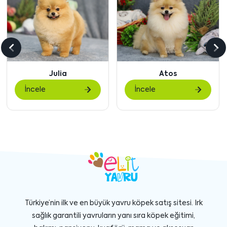
Önceki
So
içeriği
içe
Atos
Waffles
göster
gö
İncele
İncele
Türkiye’nin ilk ve en büyük yavru köpek satış sitesi. Irk
sağlık garantili yavruların yanı sıra köpek eğitimi,