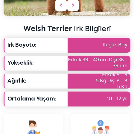
Önceki
Sonraki
içeriği
içeriği
göster
göster
Welsh Terrier
Irk Bilgileri
Irk Boyutu:
Küçük Boy
Erkek 39 - 40 cm Dişi 38 -
Yükseklik:
39 cm
Erkek 9 - 9
Ağırlık:
5 Kg Dişi 8 - 8
5 Kg
Ortalama Yaşam:
10 - 12 yıl