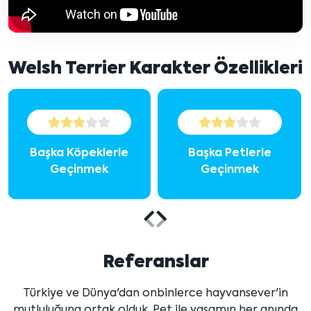
Welsh Terrier Karakter Özellikleri
Başka Köpeklerle
Başka Petlerle
Geçinmek
Geçinmek
Önceki
Sonraki
içeriği
içeriği
Referanslar
göster
göster
Türkiye ve Dünya'dan onbinlerce hayvansever'in
mutluluğuna ortak olduk. Pet ile yaşamın her anında