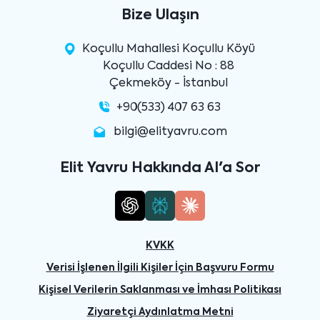
Bize Ulaşın
Koçullu Mahallesi Koçullu Köyü
Koçullu Caddesi No : 88
Çekmeköy - İstanbul
+90(533) 407 63 63
bilgi@elityavru.com
Elit Yavru Hakkında AI'a Sor
KVKK
Verisi İşlenen İlgili Kişiler İçin Başvuru Formu
Kişisel Verilerin Saklanması ve İmhası Politikası
Ziyaretçi Aydınlatma Metni