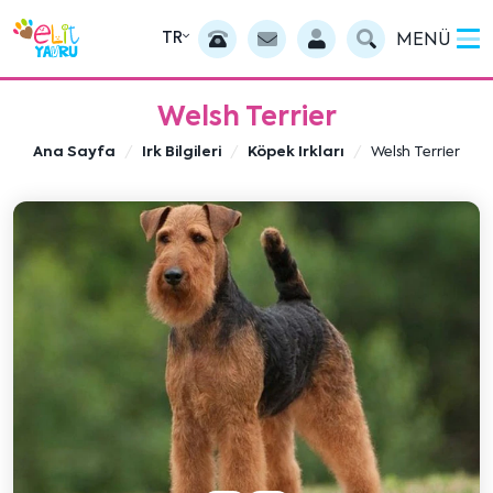
TR
MENÜ
Welsh Terrier
Ana Sayfa
Irk Bilgileri
Köpek Irkları
Welsh Terrier