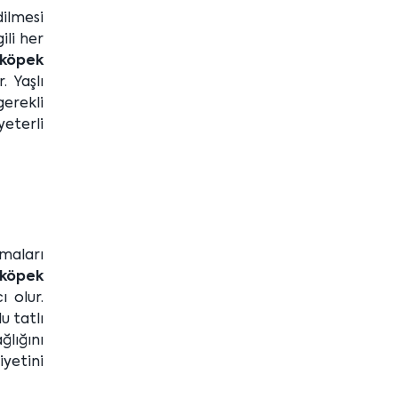
dilmesi
ili her
 köpek
. Yaşlı
erekli
yeterli
zmaları
 köpek
 olur.
u tatlı
lığını
yetini