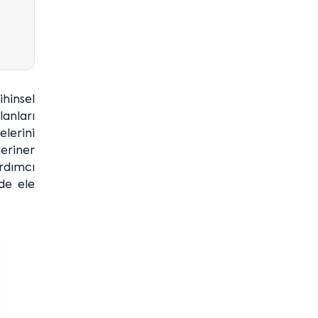
ihinsel
anları
elerini
teriner
ardımcı
lde ele