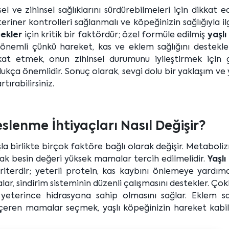
el ve zihinsel sağlıklarını sürdürebilmeleri için dikkat e
teriner kontrolleri sağlanmalı ve köpeğinizin sağlığıyla ilg
pekler
için kritik bir faktördür; özel formüle edilmiş
yaşlı
 önemli çünkü hareket, kas ve eklem sağlığını destekler
kkat etmek, onun zihinsel durumunu iyileştirmek için g
kça önemlidir. Sonuç olarak, sevgi dolu bir yaklaşım ve 
tırabilirsiniz.
slenme İhtiyaçları Nasıl Değişir?
la birlikte birçok faktöre bağlı olarak değişir. Metaboli
ncak besin değeri yüksek mamalar tercih edilmelidir.
Yaşlı
terdir; yeterli protein, kas kaybını önlemeye yardımcı
ar, sindirim sisteminin düzenli çalışmasını destekler. Çokl
 yeterince hidrasyona sahip olmasını sağlar. Eklem sağ
içeren mamalar seçmek, yaşlı köpeğinizin hareket kabili