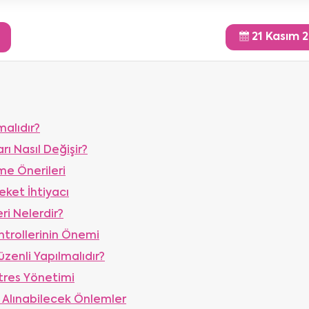
21 Kasım 
malıdır?
ı Nasıl Değişir?
me Önerileri
eket İhtiyacı
ri Nelerdir?
ntrollerinin Önemi
zenli Yapılmalıdır?
Stres Yönetimi
e Alınabilecek Önlemler