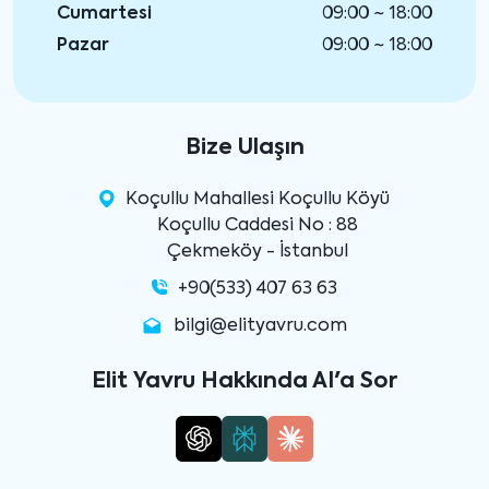
Cumartesi
09:00 ~ 18:00
Pazar
09:00 ~ 18:00
Bize Ulaşın
Koçullu Mahallesi Koçullu Köyü
Koçullu Caddesi No : 88
Çekmeköy - İstanbul
+90(533) 407 63 63
bilgi@elityavru.com
Elit Yavru Hakkında AI'a Sor