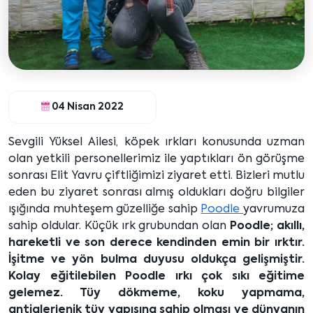
04 Nisan 2022
Sevgili Yüksel Ailesi, köpek ırkları konusunda uzman
olan yetkili personellerimiz ile yaptıkları ön görüşme
sonrası Elit Yavru çiftliğimizi ziyaret etti. Bizleri mutlu
eden bu ziyaret sonrası almış oldukları doğru bilgiler
ışığında muhteşem güzelliğe sahip
Poodle
yavrumuza
sahip oldular. Küçük ırk grubundan olan
Poodle; akıllı,
hareketli ve son derece kendinden emin bir ırktır.
İşitme ve yön bulma duyusu oldukça gelişmiştir.
Kolay eğitilebilen Poodle ırkı çok sıkı eğitime
gelemez. Tüy dökmeme, koku yapmama,
antialerjenik tüy yapısına sahip olması ve dünyanın