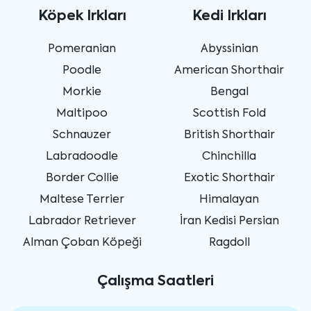
Köpek Irkları
Kedi Irkları
Pomeranian
Abyssinian
Poodle
American Shorthair
Morkie
Bengal
Maltipoo
Scottish Fold
Schnauzer
British Shorthair
Labradoodle
Chinchilla
Border Collie
Exotic Shorthair
Maltese Terrier
Himalayan
Labrador Retriever
İran Kedisi Persian
Alman Çoban Köpeği
Ragdoll
Çalışma Saatleri