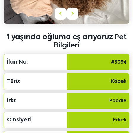
Önceki
Sonraki
içeriği
içeriği
göster
göster
1 yaşında oğluma eş arıyoruz
Pet
Bilgileri
İlan No:
#3094
Türü:
Köpek
Irkı:
Poodle
Cinsiyeti:
Erkek