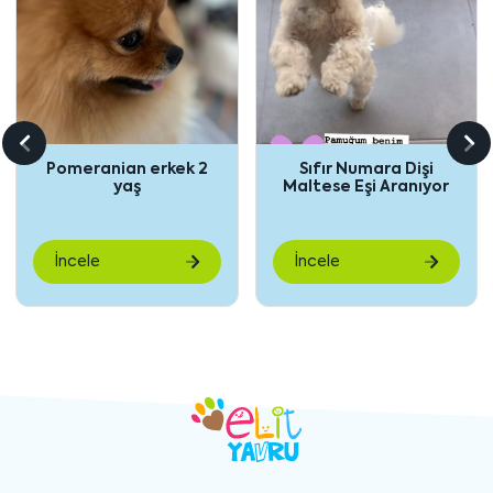
Önceki
So
Pomeranian erkek 2
Sıfır Numara Dişi
içeriği
içe
yaş
Maltese Eşi Aranıyor
göster
gö
İncele
İncele