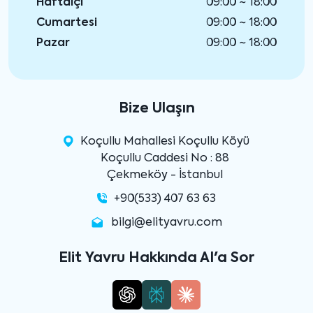
Haftaiçi
09:00 ~ 18:00
Cumartesi
09:00 ~ 18:00
Pazar
09:00 ~ 18:00
Bize Ulaşın
Koçullu Mahallesi Koçullu Köyü
Koçullu Caddesi No : 88
Çekmeköy - İstanbul
+90(533) 407 63 63
bilgi@elityavru.com
Elit Yavru Hakkında AI'a Sor