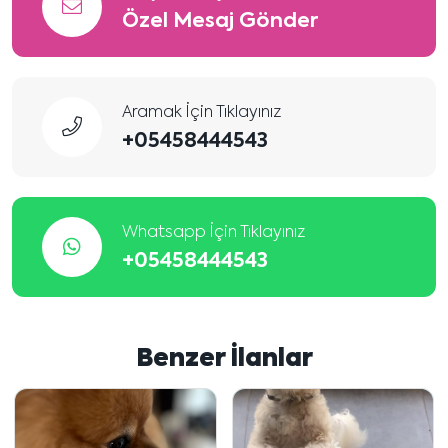
Özel Mesaj Gönder
Aramak İçin Tıklayınız
+05458444543
Whatsapp İçin Tıklayınız
+05458444543
Benzer İlanlar