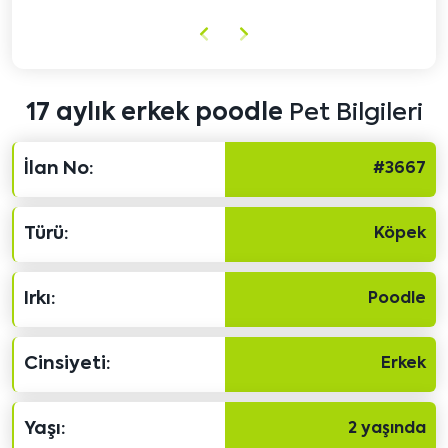
Önceki
Sonraki
içeriği
içeriği
göster
göster
17 aylık erkek poodle
Pet Bilgileri
İlan No:
#3667
Türü:
Köpek
Irkı:
Poodle
Cinsiyeti:
Erkek
Yaşı:
2 yaşında