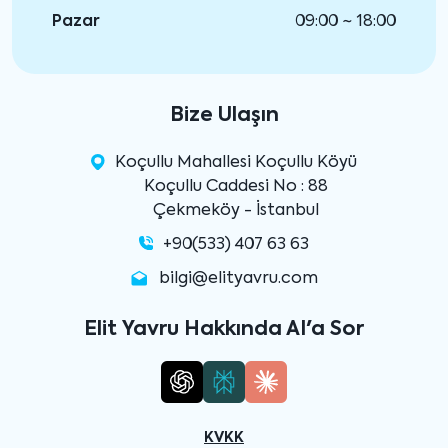
Pazar
09:00 ~ 18:00
Bize Ulaşın
Koçullu Mahallesi Koçullu Köyü
Koçullu Caddesi No : 88
Çekmeköy - İstanbul
+90(533) 407 63 63
bilgi@elityavru.com
Elit Yavru Hakkında AI'a Sor
KVKK