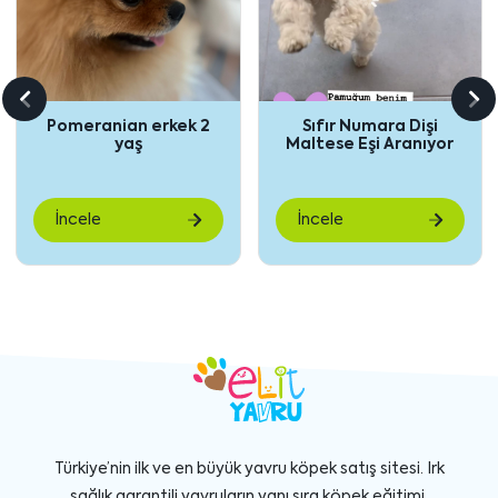
Önceki
So
Pomeranian erkek 2
Sıfır Numara Dişi
içeriği
içe
yaş
Maltese Eşi Aranıyor
göster
gö
İncele
İncele
Türkiye’nin ilk ve en büyük yavru köpek satış sitesi. Irk
sağlık garantili yavruların yanı sıra köpek eğitimi,