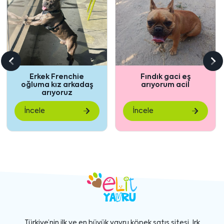
Önceki
So
Erkek Frenchie
Fındık gaci eş
içeriği
içe
oğluma kız arkadaş
arıyorum acil
göster
gö
arıyoruz
İncele
İncele
Türkiye’nin ilk ve en büyük yavru köpek satış sitesi. Irk