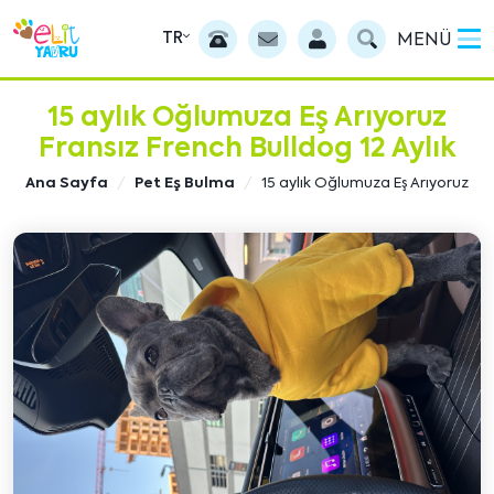
TR
MENÜ
15 aylık Oğlumuza Eş Arıyoruz
Fransız French Bulldog 12 Aylık
Ana Sayfa
Pet Eş Bulma
15 aylık Oğlumuza Eş Arıyoruz