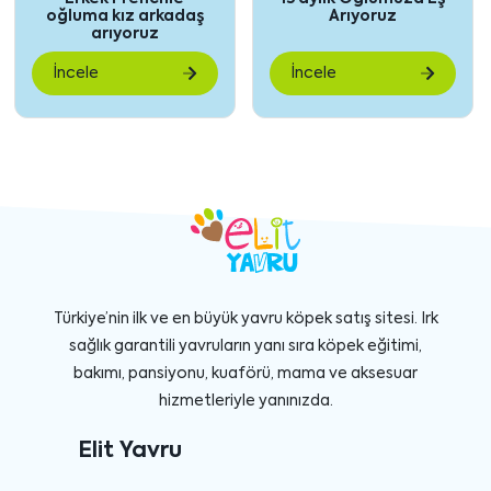
içeriği
içe
luma kız arkadaş
Arıyoruz
göster
gö
arıyoruz
aday
cele
İncele
İnce
Türkiye’nin ilk ve en büyük yavru köpek satış sitesi. Irk
sağlık garantili yavruların yanı sıra köpek eğitimi,
bakımı, pansiyonu, kuaförü, mama ve aksesuar
hizmetleriyle yanınızda.
Elit Yavru