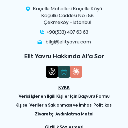
Koçullu Mahallesi Koçullu Köyü
Koçullu Caddesi No : 88
Çekmeköy - İstanbul
+90(533) 407 63 63
bilgi@elityavru.com
Elit Yavru Hakkında AI'a Sor
KVKK
Verisi İşlenen İlgili Kişiler İçin Başvuru Formu
Kişisel Verilerin Saklanması ve İmhası Politikası
Ziyaretçi Aydınlatma Metni
Gizlilik Sözleşmesi