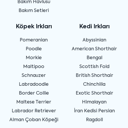
Bakım Havlusu
Bakım Setleri
Köpek Irkları
Kedi Irkları
Pomeranian
Abyssinian
Poodle
American Shorthair
Morkie
Bengal
Maltipoo
Scottish Fold
Schnauzer
British Shorthair
Labradoodle
Chinchilla
Border Collie
Exotic Shorthair
Maltese Terrier
Himalayan
Labrador Retriever
İran Kedisi Persian
Alman Çoban Köpeği
Ragdoll