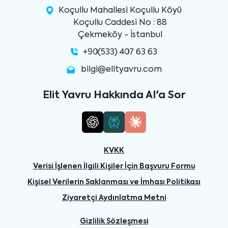
Koçullu Mahallesi Koçullu Köyü
Koçullu Caddesi No : 88
Çekmeköy - İstanbul
+90(533) 407 63 63
bilgi@elityavru.com
Elit Yavru Hakkında AI'a Sor
KVKK
Verisi İşlenen İlgili Kişiler İçin Başvuru Formu
Kişisel Verilerin Saklanması ve İmhası Politikası
Ziyaretçi Aydınlatma Metni
Gizlilik Sözleşmesi