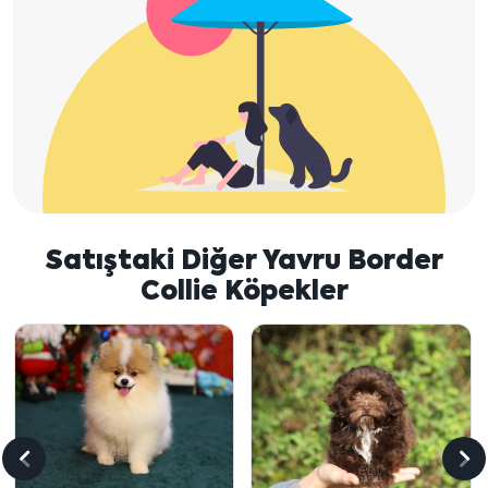
Satıştaki Diğer Yavru Border
Collie Köpekler
Önceki
So