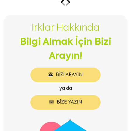
Önceki
Sonraki
içeriği
içeriği
Irklar Hakkında
göster
göster
Bilgi Almak İçin Bizi
Arayın!
BIZI ARAYIN
ya da
BIZE YAZIN