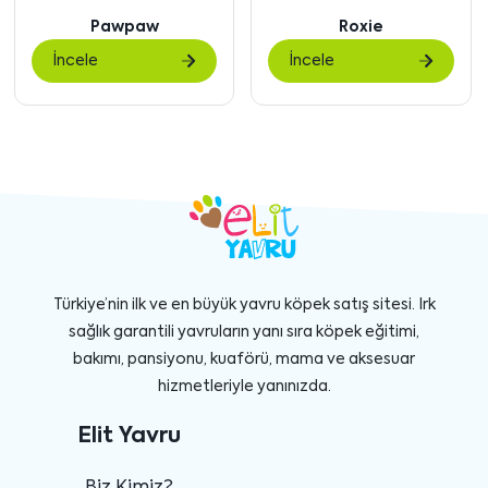
içeriği
içe
Roxie
Chanel
göster
gö
İncele
İncele
Türkiye’nin ilk ve en büyük yavru köpek satış sitesi. Irk
sağlık garantili yavruların yanı sıra köpek eğitimi,
bakımı, pansiyonu, kuaförü, mama ve aksesuar
hizmetleriyle yanınızda.
Elit Yavru