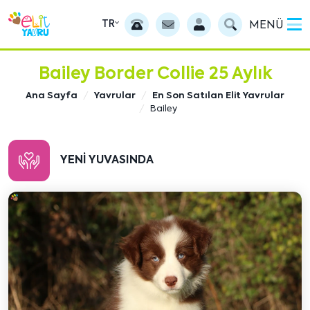
TR
MENÜ
Bailey Border Collie 25 Aylık
Ana Sayfa
Yavrular
En Son Satılan Elit Yavrular
Bailey
YENI YUVASINDA