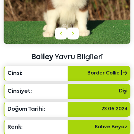
Önceki
Sonraki
içeriği
içeriği
göster
göster
Bailey
Yavru Bilgileri
Cinsi:
Border Collie |
Cinsiyet:
Dişi
Doğum Tarihi:
23.06.2024
Renk:
Kahve Beyaz