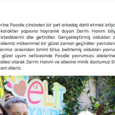
rine Poodle cinsinden bir pet arkadaş dahil etmek istiyo
n karakter yapısına hayranlık duyan Zerrin Hanım böy
tediklerini dile getirdiler. Gerçekleştirmiş oldukları 
n ailemiz mükemmel bir güzel zaman geçirdiler yavruları
arımız arasından ismini Sirius belirlemiş oldukları yav
Bu güzel uyum neticesinde Poodle yavrumuzu ailelerine
ailesi olarak Zerrin Hanım ve ailesine minik dostumuz Sir
şam dileriz.