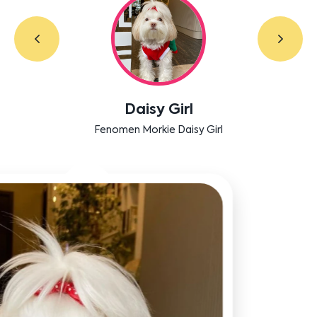
Labradoodle Bruno
Bensu Soral'ın dostu Bruno