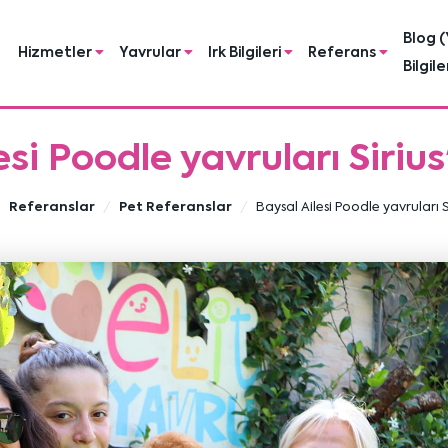
Blog (
Hizmetler
Yavrular
Irk Bilgileri
Referans
Bilgile
esi Poodle yavruları Siriu
Referanslar
Pet Referanslar
Baysal Ailesi Poodle yavruları S