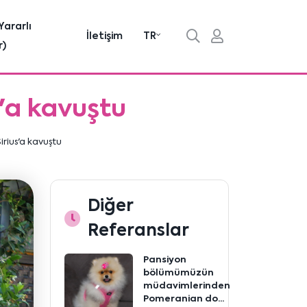
Yararlı
İletişim
TR
r)
s'a kavuştu
irius'a kavuştu
Diğer
Referanslar
Pansiyon
bölümümüzün
müdavimlerinden
Pomeranian do...