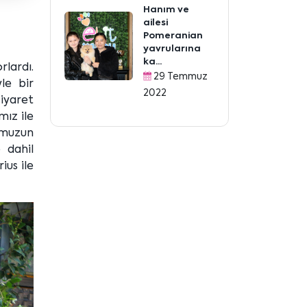
Hanım ve
ailesi
Pomeranian
yavrularına
ka...
rlardı.
29 Temmuz
le bir
2022
ziyaret
mız ile
rumuzun
 dahil
ius ile