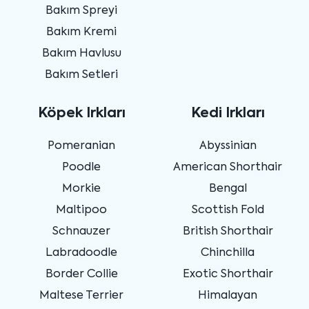
Bakım Spreyi
Bakım Kremi
Bakım Havlusu
Bakım Setleri
Köpek Irkları
Kedi Irkları
Pomeranian
Abyssinian
Poodle
American Shorthair
Morkie
Bengal
Maltipoo
Scottish Fold
Schnauzer
British Shorthair
Labradoodle
Chinchilla
Border Collie
Exotic Shorthair
Maltese Terrier
Himalayan