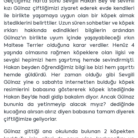
Geçtiğimiz hafta sonu Sevgili Hakan Bey ve sevimli
kızı Gülnaz çiftliğimizi ziyaret ederek evde kendileri
ile birlikte yaşamaya uygun olan bir köpek almak
istediklerini belirttiler. Uzun süren sohbetler ve köpek
ırkları hakkında edindikleri bilgilerin ardından
Gülnaz'ın birlikte uyum içinde yaşayabileceği ırkın
Maltese Terrier olduğuna karar verdiler. Henüz 4
yaşında olmasına rağmen köpeklere olan ilgisi ve
sevgisi hepimizi hem şaşırtmış hemde sevindirmişti.
Hakan beyden öğrendiğimiz bilgi ise bizi hem şaşırttı
hemde güldürdü. Her zaman olduğu gibi Sevgili
Gülnaz yine o sabahta internetten bulduğu köpek
resimlerini babasına göstererek köpek istediğinde
Hakan Bey'de hadi gidip bakalım diyor. Ancak Gülnaz
bununla da yetinmeyip alacak mıyız? dediğinde
kucağına alırsan alırız diyen babasına tamam diyerek
çiftliğimize geliyorlar.
Gülnaz gittiği ana okulunda bulunan 2 köpekten