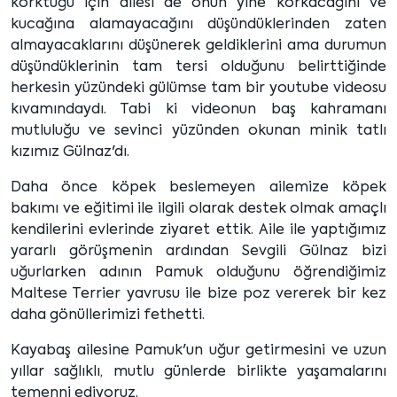
korktuğu için ailesi de onun yine korkacağını ve
kucağına alamayacağını düşündüklerinden zaten
almayacaklarını düşünerek geldiklerini ama durumun
düşündüklerinin tam tersi olduğunu belirttiğinde
herkesin yüzündeki gülümse tam bir youtube videosu
kıvamındaydı. Tabi ki videonun baş kahramanı
mutluluğu ve sevinci yüzünden okunan minik tatlı
kızımız Gülnaz'dı.
Daha önce köpek beslemeyen ailemize köpek
bakımı ve eğitimi ile ilgili olarak destek olmak amaçlı
kendilerini evlerinde ziyaret ettik. Aile ile yaptığımız
yararlı görüşmenin ardından Sevgili Gülnaz bizi
uğurlarken adının Pamuk olduğunu öğrendiğimiz
Maltese Terrier yavrusu ile bize poz vererek bir kez
daha gönüllerimizi fethetti.
Kayabaş ailesine Pamuk'un uğur getirmesini ve uzun
yıllar sağlıklı, mutlu günlerde birlikte yaşamalarını
temenni ediyoruz.