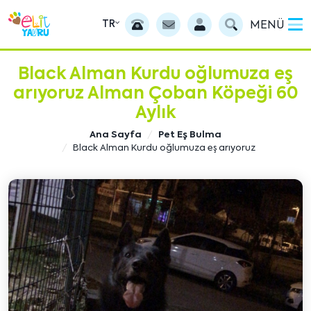
TR
MENÜ
Black Alman Kurdu oğlumuza eş
arıyoruz Alman Çoban Köpeği 60
Aylık
Ana Sayfa
Pet Eş Bulma
Black Alman Kurdu oğlumuza eş arıyoruz