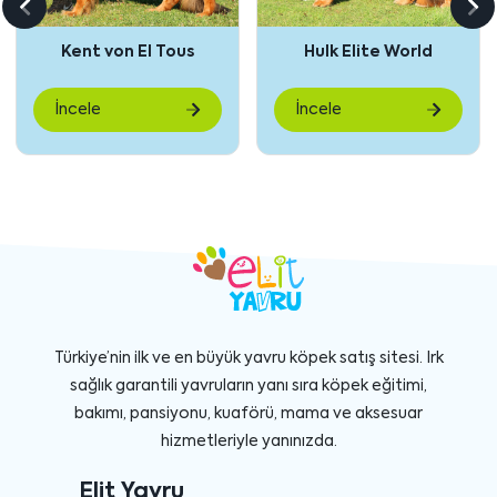
Önceki
So
içeriği
içe
Kent von El Tous
Hulk Elite World
göster
gö
İncele
İncele
Türkiye’nin ilk ve en büyük yavru köpek satış sitesi. Irk
sağlık garantili yavruların yanı sıra köpek eğitimi,
bakımı, pansiyonu, kuaförü, mama ve aksesuar
hizmetleriyle yanınızda.
Elit Yavru