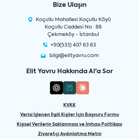
Bize Ulaşın
Koçullu Mahallesi Koçullu Köyü
Koçullu Caddesi No : 88
Çekmeköy - İstanbul
+90(533) 407 63 63
bilgi@elityavru.com
Elit Yavru Hakkında AI'a Sor
KVKK
Verisi İşlenen İlgili Kişiler İçin Başvuru Formu
Kişisel Verilerin Saklanması ve İmhası Politikası
Ziyaretçi Aydınlatma Metni