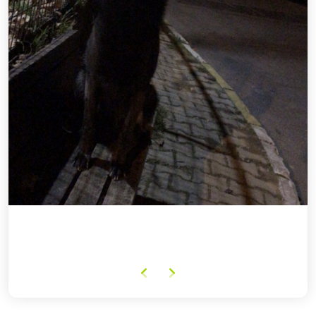
Önceki
Sonraki
içeriği
içeriği
göster
göster