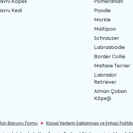
Yavru Köpek
Pomeranian
avru Kedi
Poodle
Morkie
Maltipoo
Schnauzer
Labradoodle
Border Collie
Maltese Terrier
Labrador
Retriever
Alman Çoban
Köpeği
ler İçin Başvuru Formu
Kişisel Verilerin Saklanması ve İmhası Politik