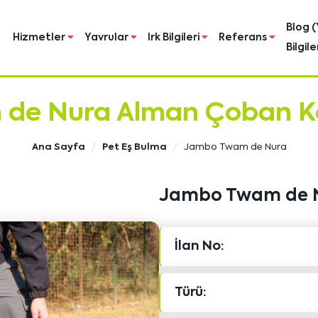
Blog (
Hizmetler
Yavrular
Irk Bilgileri
Referans
Bilgile
de Nura Alman Çoban Köp
Ana Sayfa
Pet Eş Bulma
Jambo Twam de Nura
Jambo Twam de 
İlan No:
Türü: