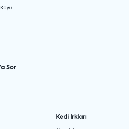
u Köyü
'a Sor
Kedi Irkları