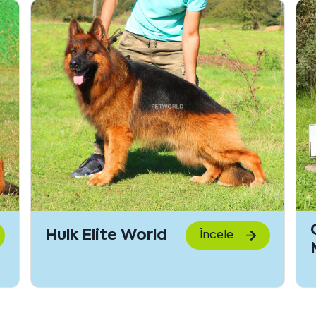
Gerry vom Land
İncele
Mecklenburg