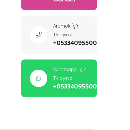
Gönder
Aramak İçin
Tıklayınız
+05334095500
Whatsapp İçin
Tıklayınız
+05334095500