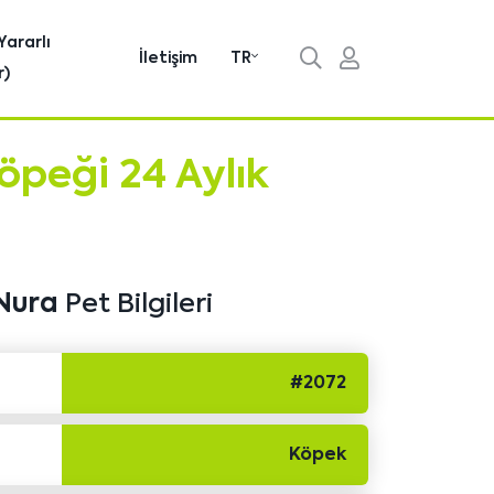
Yararlı
İletişim
TR
r)
eği 24 Aylık
Nura
Pet Bilgileri
#2072
Köpek