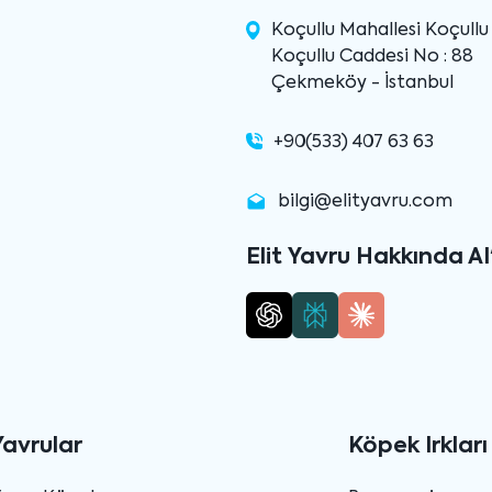
Koçullu Mahallesi Koçull
Koçullu Caddesi No : 88
Çekmeköy - İstanbul
+90(533) 407 63 63
bilgi@elityavru.com
Elit Yavru Hakkında AI
Yavrular
Köpek Irkları