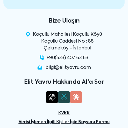
Bize Ulaşın
Koçullu Mahallesi Koçullu Köyü
Koçullu Caddesi No : 88
Çekmeköy - İstanbul
+90(533) 407 63 63
bilgi@elityavru.com
Elit Yavru Hakkında AI'a Sor
KVKK
Verisi İşlenen İlgili Kişiler İçin Başvuru Formu