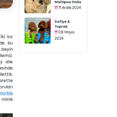
Maltipoo Yoda
11 Aralık 2024
Safiye &
Toprak
08 Mayıs
ki kız
2024
mde bu
n beyin
lemiz.
y aile
cesinde
ettik.
yarette
ruları
morkie
e minik