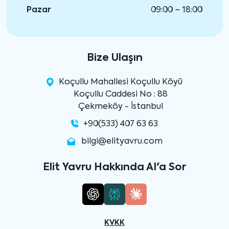
Pazar
09:00 ~ 18:00
Bize Ulaşın
Koçullu Mahallesi Koçullu Köyü
Koçullu Caddesi No : 88
Çekmeköy - İstanbul
+90(533) 407 63 63
bilgi@elityavru.com
Elit Yavru Hakkında AI'a Sor
KVKK