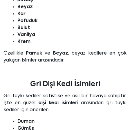
Sütlaç
Beyaz
Kar
Pofuduk
Bulut
Vanilya
Krem
Özellikle
Pamuk
ve
Beyaz
, beyaz kedilere en çok
yakışan isimler arasındadır.
Gri Dişi Kedi İsimleri
Gri tüylü kediler sofistike ve asil bir havaya sahiptir.
İşte en güzel
dişi kedi isimleri
arasından gri tüylü
kediler için öneriler:
Duman
Gümüş