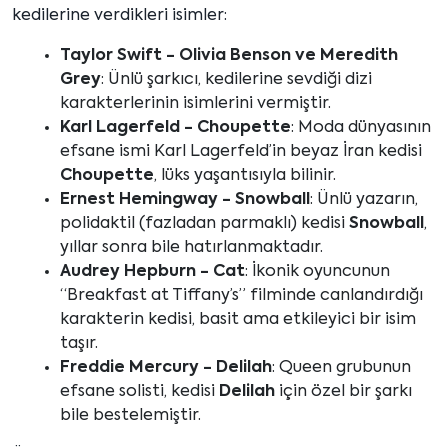
kedilerine verdikleri isimler:
Taylor Swift - Olivia Benson ve Meredith
Grey
: Ünlü şarkıcı, kedilerine sevdiği dizi
karakterlerinin isimlerini vermiştir.
Karl Lagerfeld - Choupette
: Moda dünyasının
efsane ismi Karl Lagerfeld’in beyaz İran kedisi
Choupette
, lüks yaşantısıyla bilinir.
Ernest Hemingway - Snowball
: Ünlü yazarın,
polidaktil (fazladan parmaklı) kedisi
Snowball
,
yıllar sonra bile hatırlanmaktadır.
Audrey Hepburn - Cat
: İkonik oyuncunun
“Breakfast at Tiffany’s” filminde canlandırdığı
karakterin kedisi, basit ama etkileyici bir isim
taşır.
Freddie Mercury - Delilah
: Queen grubunun
efsane solisti, kedisi
Delilah
için özel bir şarkı
bile bestelemiştir.