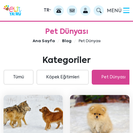
TR
MENÜ
Pet Dünyası
Ana Sayfa
Blog
Pet Dünyası
Kategoriler
Tümü
Köpek Eğitimleri
Pet Dünyası