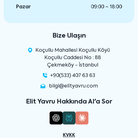
Pazar
09:00 ~ 18:00
Bize Ulaşın
Koçullu Mahallesi Koçullu Köyü
Koçullu Caddesi No : 88
Çekmeköy - İstanbul
+90(533) 407 63 63
bilgi@elityavru.com
Elit Yavru Hakkında AI'a Sor
KVKK