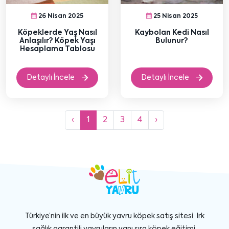
26 Nisan 2025
25 Nisan 2025
Köpeklerde Yaş Nasıl
Kaybolan Kedi Nasıl
Anlaşılır? Köpek Yaşı
Bulunur?
Hesaplama Tablosu
Detaylı İncele
Detaylı İncele
‹
1
2
3
4
›
Türkiye’nin ilk ve en büyük yavru köpek satış sitesi. Irk
sağlık garantili yavruların yanı sıra köpek eğitimi,