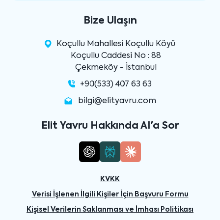
Bize Ulaşın
Koçullu Mahallesi Koçullu Köyü
Koçullu Caddesi No : 88
Çekmeköy - İstanbul
+90(533) 407 63 63
bilgi@elityavru.com
Elit Yavru Hakkında AI'a Sor
KVKK
Verisi İşlenen İlgili Kişiler İçin Başvuru Formu
Kişisel Verilerin Saklanması ve İmhası Politikası