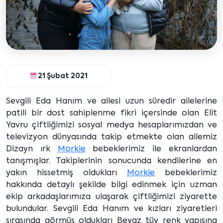
21 Şubat 2021
Sevgili Eda Hanım ve ailesi uzun süredir ailelerine
patili bir dost sahiplenme fikri içersinde olan Elit
Yavru çiftliğimizi sosyal medya hesaplarımızdan ve
televizyon dünyasında takip etmekte olan ailemiz
Dizayn ırk
Morkie
bebeklerimiz ile ekranlardan
tanışmışlar. Takiplerinin sonucunda kendilerine en
yakın hissetmiş oldukları
Morkie
bebeklerimiz
hakkında detaylı şekilde bilgi edinmek için uzman
ekip arkadaşlarımıza ulaşarak çiftliğimizi ziyarette
bulundular. Sevgili Eda Hanım ve kızları ziyaretleri
sırasında görmüş oldukları Beyaz tüy renk yapısına