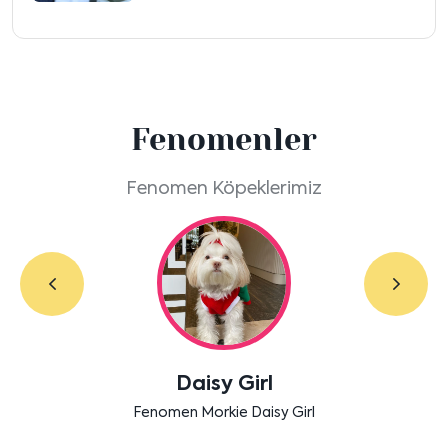
Fenomenler
Fenomen Köpeklerimiz
Labradoodle Bruno
Bensu Soral'ın dostu Bruno