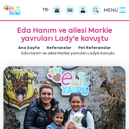
TR
MENÜ
Eda Hanım ve ailesi Morkie
yavruları Lady'e kavuştu
Ana Sayfa
Referanslar
Pet Referanslar
Eda Hanım ve ailesi Morkie yavruları Lady'e kavuştu