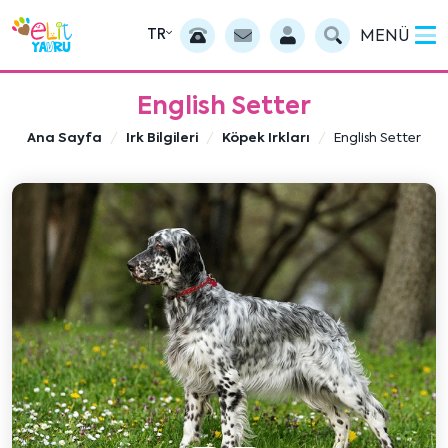
TR
MENÜ
English Setter
Ana Sayfa
Irk Bilgileri
Köpek Irkları
English Setter