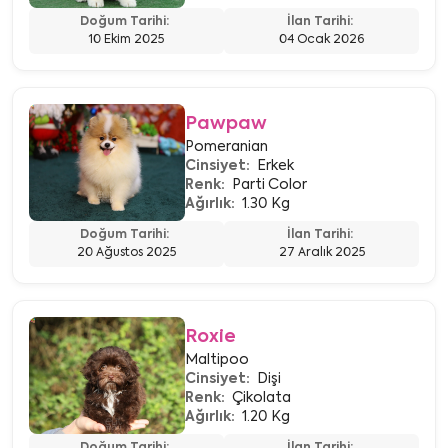
Doğum Tarihi:
İlan Tarihi:
10 Ekim 2025
04 Ocak 2026
Pawpaw
Pomeranian
Cinsiyet:
Erkek
Renk:
Parti Color
Ağırlık:
1.30 Kg
Doğum Tarihi:
İlan Tarihi:
20 Ağustos 2025
27 Aralık 2025
Roxie
Maltipoo
Cinsiyet:
Dişi
Renk:
Çikolata
Ağırlık:
1.20 Kg
Doğum Tarihi:
İlan Tarihi: