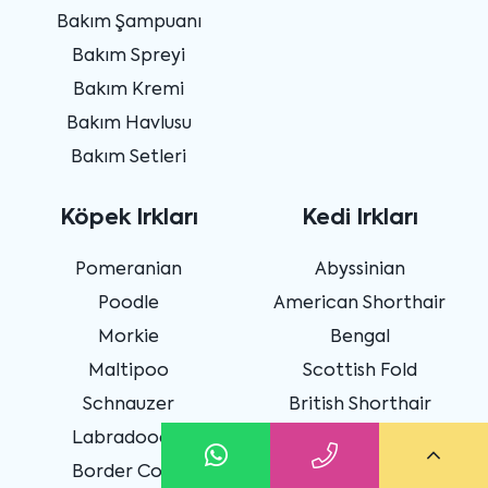
Bakım Şampuanı
Bakım Spreyi
Bakım Kremi
Bakım Havlusu
Bakım Setleri
Köpek Irkları
Kedi Irkları
Pomeranian
Abyssinian
Poodle
American Shorthair
Morkie
Bengal
Maltipoo
Scottish Fold
Schnauzer
British Shorthair
Labradoodle
Chinchilla
Border Collie
Exotic Shorthair