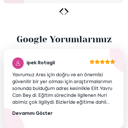
Önceki
Sonraki
içeriği
içeriği
Google Yorumlarımız
göster
göster
ipek Rotagil
Yavrumuz Ares için doğru ve en önemlisi
güvenilir bir yer olması için araştırmalarımın
sonunda bulduğum adres kesinlikle Elit Yavru
Can Bey di. Eğitim sürecinde ilgilenen Nuri
abimiz çok ilgiliydi. Bizleride eğitime dahil
ederek nasıl davranacağımızı öğretti.
Devamını Göster
Önceden yürürken ares mi beni yürütüyor
ben mi Aresi belli değildi ama şimdi çok rahat