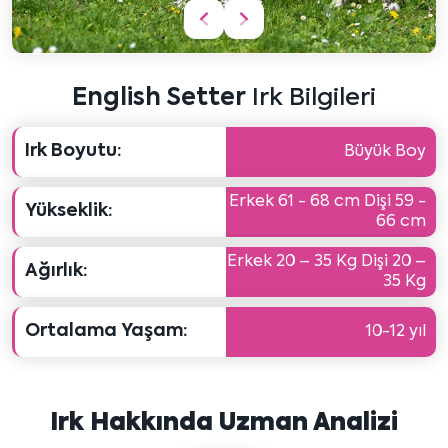
Önceki
Sonraki
içeriği
içeriği
göster
göster
English Setter
Irk Bilgileri
Irk Boyutu:
Büyük Boy
Erkek 61 - 68 cm Dişi 59 -
Yükseklik:
66 cm
Erkek 20 – 35 Kg Dişi 20 –
Ağırlık:
35 Kg
Ortalama Yaşam:
10-12 yıl
Irk Hakkında Uzman Analizi