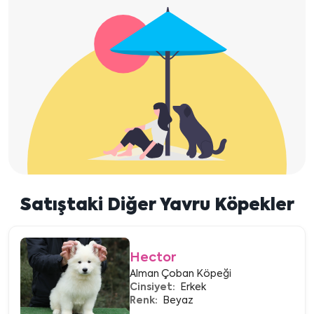
Satıştaki Diğer Yavru Köpekler
Hector
Alman Çoban Köpeği
Cinsiyet:
Erkek
Renk:
Beyaz