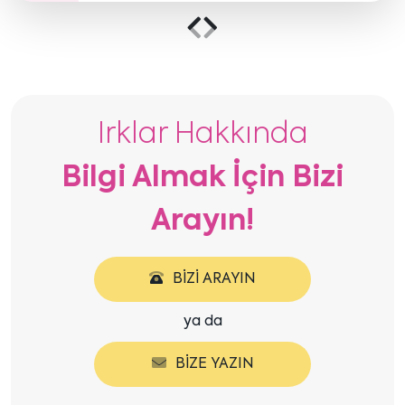
yorulmadan yürüyebiliyoruz komutlarımı
dinliyor. Emeği geçen tüm Elit Eğitim ailesine
Önceki
Sonraki
çok teşekkür ediyorum
içeriği
içeriği
göster
göster
Irklar Hakkında
Bilgi Almak İçin Bizi
Arayın!
BIZI ARAYIN
ya da
BIZE YAZIN