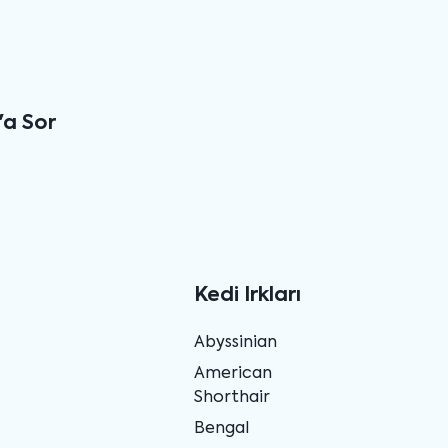
'a Sor
Kedi Irkları
Abyssinian
American
Shorthair
Bengal