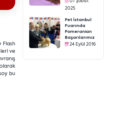
07 Şubat
2025
Pet İstanbul
Fuarında
Pomeranian
Başarılarımız
 Flash
24 Eylül 2016
leri ve
avranış
olarak
ksoy bu