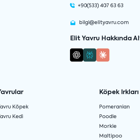
+90(533) 407 63 63
bilgi@elityavru.com
Elit Yavru Hakkında AI
Yavrular
Köpek Irkları
Yavru Köpek
Pomeranian
avru Kedi
Poodle
Morkie
Maltipoo