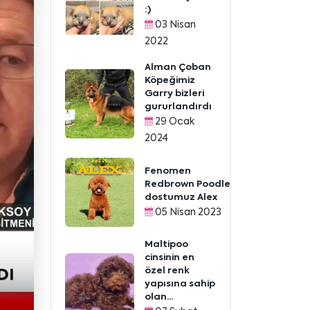
:)
03 Nisan
2022
Alman Çoban
Köpeğimiz
Garry bizleri
gururlandırdı
29 Ocak
2024
Fenomen
Redbrown Poodle
dostumuz Alex
05 Nisan 2023
Maltipoo
cinsinin en
özel renk
yapısına sahip
olan...