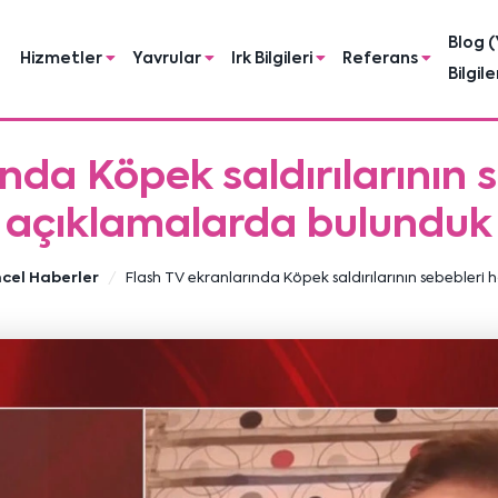
Blog (
Hizmetler
Yavrular
Irk Bilgileri
Referans
Bilgile
nda Köpek saldırılarının
açıklamalarda bulunduk
cel Haberler
Flash TV ekranlarında Köpek saldırılarının sebebler