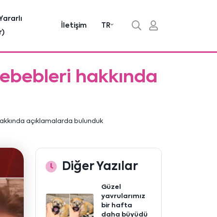
Yararlı
İletişim
TR
r)
 sebebleri hakkında
i hakkında açıklamalarda bulunduk
Diğer Yazılar
Güzel
yavrularımız
bir hafta
daha büyüdü