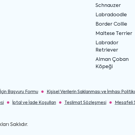
Schnauzer
Labradoodle
Border Collie
Maltese Terrier
Labrador
Retriever
Alman Çoban
Köpeği
ler İçin Başvuru Formu
Kişisel Verilerin Saklanması ve İmhası Politik
si
İptal ve İade Koşulları
Teslimat Sözleşmesi
Mesafeli 
rı Saklıdır.