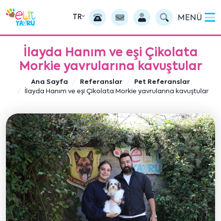
TR
MENÜ
İlayda Hanım ve eşi Çikolata
Morkie yavrularına kavuştular
Ana Sayfa
Referanslar
Pet Referanslar
İlayda Hanım ve eşi Çikolata Morkie yavrularına kavuştular