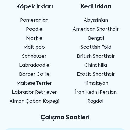
Köpek Irkları
Kedi Irkları
Pomeranian
Abyssinian
Poodle
American Shorthair
Morkie
Bengal
Maltipoo
Scottish Fold
Schnauzer
British Shorthair
Labradoodle
Chinchilla
Border Collie
Exotic Shorthair
Maltese Terrier
Himalayan
Labrador Retriever
İran Kedisi Persian
Alman Çoban Köpeği
Ragdoll
Çalışma Saatleri