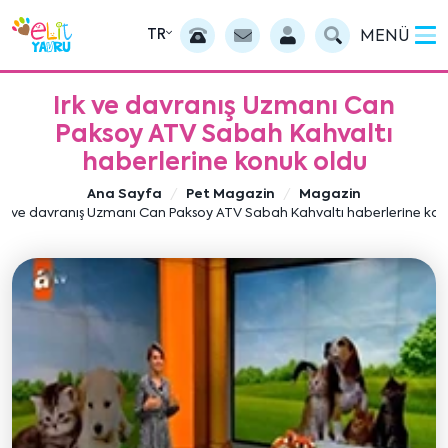
TR
MENÜ
Irk ve davranış Uzmanı Can
Paksoy ATV Sabah Kahvaltı
haberlerine konuk oldu
Ana Sayfa
Pet Magazin
Magazin
rk ve davranış Uzmanı Can Paksoy ATV Sabah Kahvaltı haberlerine ko